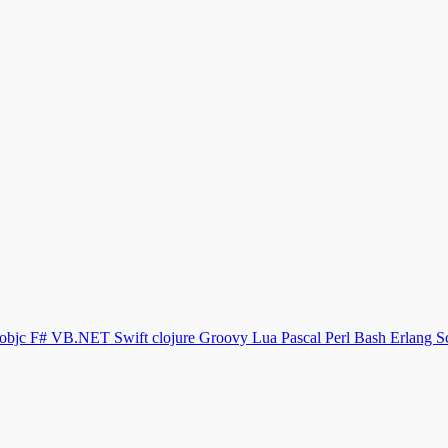
objc
F#
VB.NET
Swift
clojure
Groovy
Lua
Pascal
Perl
Bash
Erlang
S