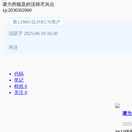
请力所能及的活得尽兴点
xjc2036502060
第129801位JSRUN用户
活跃于 2025-06-18 16:30
关注
代码
笔记
粉丝 0
关注 0
请力
2025
**23