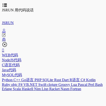
JSRUN 用代码说话
JSRUN
WEB代码
NodeJS代码
C语言代码
Java代码
MySQL代码
Python
C++
Go语言
PHP
SQLite
Rust
Dart
R语言
C#
Kotlin
Ruby
objc
F#
VB.NET
Swift
clojure
Groovy
Lua
Pascal
Perl
Bash
Erlang
Scala
Haskell
Nim
Lisp
Racket
Nasm
Fortran