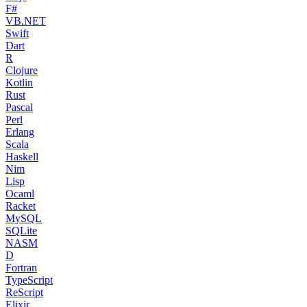
F#
VB.NET
Swift
Dart
R
Clojure
Kotlin
Rust
Pascal
Perl
Erlang
Scala
Haskell
Nim
Lisp
Ocaml
Racket
MySQL
SQLite
NASM
D
Fortran
TypeScript
ReScript
Elixir