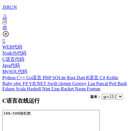
JSRUN
WEB代码
NodeJS代码
C语言代码
Java代码
MySQL代码
Python
C++
Go语言
PHP
SQLite
Rust
Dart
R语言
C#
Kotlin
Ruby
objc
F#
VB.NET
Swift
clojure
Groovy
Lua
Pascal
Perl
Bash
Erlang
Scala
Haskell
Nim
Lisp
Racket
Nasm
Fortran
版本：
C语言在线运行