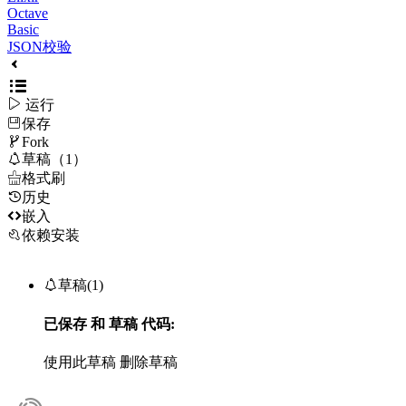
Octave
Basic
JSON校验

运行
保存

Fork

草稿（1）

格式刷
历史

嵌入
依赖安装

草稿(1)
已保存
和
草稿
代码:
使用此草稿
删除草稿