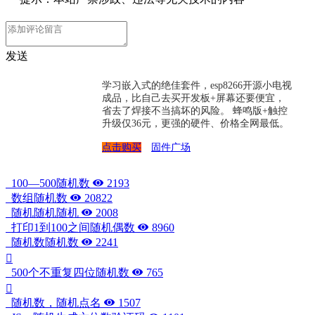
发送
学习嵌入式的绝佳套件，esp8266开源小电视
成品，比自己去买开发板+屏幕还要便宜，
省去了焊接不当搞坏的风险。 蜂鸣版+触控
升级仅36元，更强的硬件、价格全网最低。
点击购买
固件广场
100—500随机数
2193
数组随机数
20822
随机随机随机
2008
打印1到100之间随机偶数
8960
随机数随机数
2241
500个不重复四位随机数
765
随机数，随机点名
1507