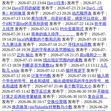
发布于：2026-07-23 23:04
Day1(任务)
发布于：2026-07-23
21:34
Day4字符的秘密
发布于：2026-07-23 21:24
Day5（任
务）时间换算
发布于：2026-07-23 20:26
动态顺序表
发布于：
2026-07-23 13:50
希尔排序，但是好多层，感觉可以优化，那
个if和下面for的关系别弄错
发布于：2026-07-22 14:24
折半插
入排序
发布于：2026-07-21 14:51
约分至最简式
发布于：
2026-07-20 11:41
简单的插入排序。。。。
发布于：2026-07-
19 14:20
[m,n]内素数的个数和总和
发布于：2026-07-19 11:20
九九乘法表
发布于：2026-07-18 21:27
寻找水仙花数
发布于：
2026-07-18 19:39
且的字母表达及范围输出
发布于：2026-07-
18 11:57
正向 输出
发布于：2026-07-16 21:25
前n项和之一
发
布于：2026-07-15 18:06
找出指定范围内的素数
发布于：2026-
07-13 18:59
判断是否为素数for
发布于：2026-07-13 13:12
A几
取几 while
发布于：2026-07-12 11:45
循环推逆字
发布于：
2026-07-12 10:30
计算平均数
发布于：2026-07-09 11:02
输入两
个学生的学号、姓名和成绩，输出成绩较高的学生的学号、姓
名和成绩
发布于：2026-07-07 21:46
多个数字比大小
发布于：
2026-07-05 11:42
数字反过来
发布于：2026-06-30 19:30
不能在
计算之后再给变量赋值
发布于：2026-06-30 10:55
复合运算，
发布于：2026-06-30 10:17
交换位置哦
发布于：2026-06-29
18:26
身高换算+int与double对整数与小数
发布于：2026-06-29