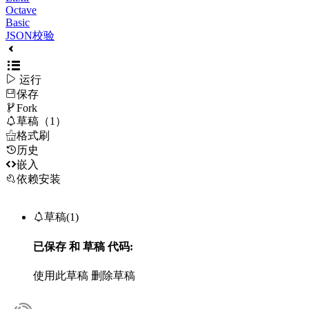
Octave
Basic
JSON校验

运行
保存

Fork

草稿（1）

格式刷
历史

嵌入
依赖安装

草稿(1)
已保存
和
草稿
代码:
使用此草稿
删除草稿