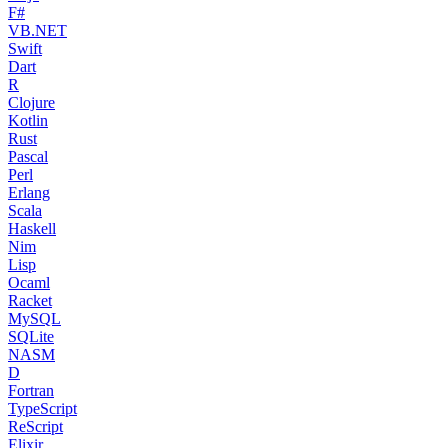
F#
VB.NET
Swift
Dart
R
Clojure
Kotlin
Rust
Pascal
Perl
Erlang
Scala
Haskell
Nim
Lisp
Ocaml
Racket
MySQL
SQLite
NASM
D
Fortran
TypeScript
ReScript
Elixir