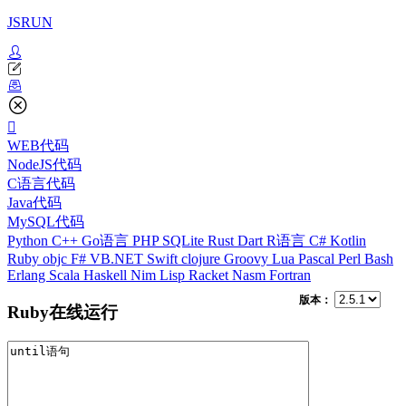
JSRUN
WEB代码
NodeJS代码
C语言代码
Java代码
MySQL代码
Python
C++
Go语言
PHP
SQLite
Rust
Dart
R语言
C#
Kotlin
Ruby
objc
F#
VB.NET
Swift
clojure
Groovy
Lua
Pascal
Perl
Bash
Erlang
Scala
Haskell
Nim
Lisp
Racket
Nasm
Fortran
版本：
Ruby在线运行