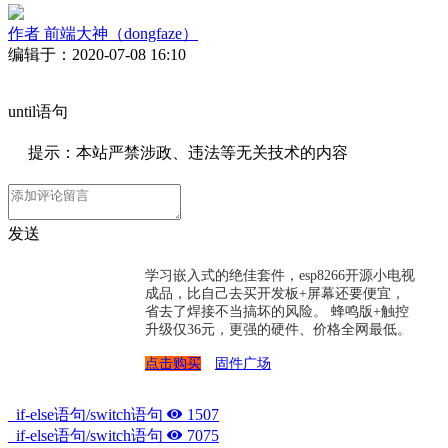
作者
前端大神（dongfaze）
编辑于：2020-07-08 16:10
until语句
提示：本站严禁涉政、违法等无关技术的内容
发送
学习嵌入式的绝佳套件，esp8266开源小电视
成品，比自己去买开发板+屏幕还要便宜，
省去了焊接不当搞坏的风险。 蜂鸣版+触控
升级仅36元，更强的硬件、价格全网最低。
点击购买
固件广场
if-else语句/switch语句
1507
if-else语句/switch语句
7075