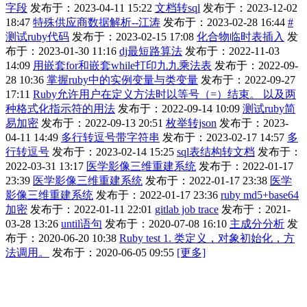
字段
发布于：2023-04-11 15:22
文档转sql
发布于：2023-12-02
18:47
特殊供应商数据解析--江涛
发布于：2023-02-28 16:44
#
测试ruby代码
发布于：2023-02-15 17:08
化合物临时表插入
发
布于：2023-01-30 11:16
dj最短路算法
发布于：2022-11-03
14:09
用嵌套for和嵌套while打印九九乘法表
发布于：2022-09-
28 10:36
掌握ruby中的实例变量与类变量
发布于：2022-09-27
17:11
Ruby允许用户在定义方法时以等号（=）结束。 以及两
种格式化指示符的用法
发布于：2022-09-14 10:09
测试ruby简
易加密
发布于：2022-09-13 20:51
枚举转json
发布于：2023-
04-11 14:49
多行转逗号带字符串
发布于：2023-02-17 14:57
多
行转逗号
发布于：2023-02-14 15:25
sql表结构转文档
发布于：
2022-03-31 13:17
医学影像三维重建系统
发布于：2022-01-17
23:39
医学影像三维重建系统
发布于：2022-01-17 23:38
医学
影像三维重建系统
发布于：2022-01-17 23:36
ruby md5+base64
加密
发布于：2022-01-11 22:01
gitlab job trace
发布于：2021-
03-28 13:26
until语句
发布于：2020-07-08 16:10
主成分分析
发
布于：2020-06-20 10:38
Ruby test 1. 类定义，对象初始化，方
法调用。
发布于：2020-06-05 09:55
[更多]