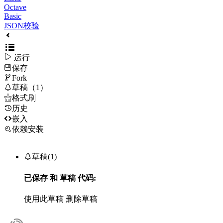
Octave
Basic
JSON校验

运行
保存

Fork

草稿（1）

格式刷
历史

嵌入
依赖安装

草稿(1)
已保存
和
草稿
代码:
使用此草稿
删除草稿