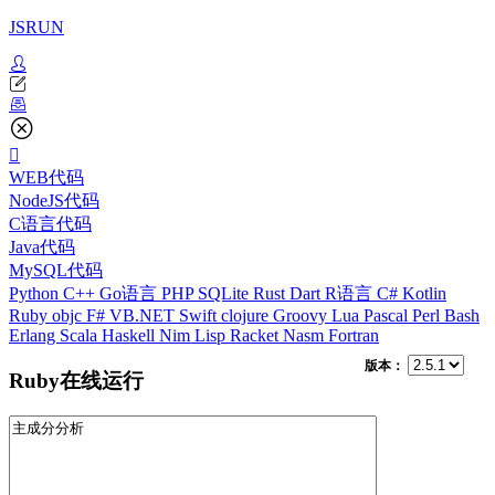
JSRUN
WEB代码
NodeJS代码
C语言代码
Java代码
MySQL代码
Python
C++
Go语言
PHP
SQLite
Rust
Dart
R语言
C#
Kotlin
Ruby
objc
F#
VB.NET
Swift
clojure
Groovy
Lua
Pascal
Perl
Bash
Erlang
Scala
Haskell
Nim
Lisp
Racket
Nasm
Fortran
版本：
Ruby在线运行