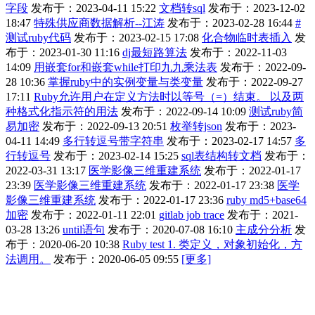
字段
发布于：2023-04-11 15:22
文档转sql
发布于：2023-12-02
18:47
特殊供应商数据解析--江涛
发布于：2023-02-28 16:44
#
测试ruby代码
发布于：2023-02-15 17:08
化合物临时表插入
发
布于：2023-01-30 11:16
dj最短路算法
发布于：2022-11-03
14:09
用嵌套for和嵌套while打印九九乘法表
发布于：2022-09-
28 10:36
掌握ruby中的实例变量与类变量
发布于：2022-09-27
17:11
Ruby允许用户在定义方法时以等号（=）结束。 以及两
种格式化指示符的用法
发布于：2022-09-14 10:09
测试ruby简
易加密
发布于：2022-09-13 20:51
枚举转json
发布于：2023-
04-11 14:49
多行转逗号带字符串
发布于：2023-02-17 14:57
多
行转逗号
发布于：2023-02-14 15:25
sql表结构转文档
发布于：
2022-03-31 13:17
医学影像三维重建系统
发布于：2022-01-17
23:39
医学影像三维重建系统
发布于：2022-01-17 23:38
医学
影像三维重建系统
发布于：2022-01-17 23:36
ruby md5+base64
加密
发布于：2022-01-11 22:01
gitlab job trace
发布于：2021-
03-28 13:26
until语句
发布于：2020-07-08 16:10
主成分分析
发
布于：2020-06-20 10:38
Ruby test 1. 类定义，对象初始化，方
法调用。
发布于：2020-06-05 09:55
[更多]