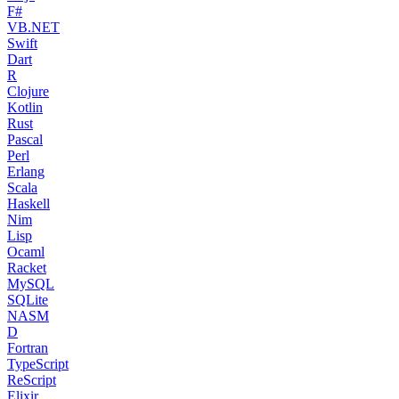
F#
VB.NET
Swift
Dart
R
Clojure
Kotlin
Rust
Pascal
Perl
Erlang
Scala
Haskell
Nim
Lisp
Ocaml
Racket
MySQL
SQLite
NASM
D
Fortran
TypeScript
ReScript
Elixir