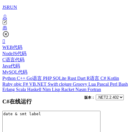
JSRUN
WEB代码
NodeJS代码
C语言代码
Java代码
MySQL代码
Python
C++
Go语言
PHP
SQLite
Rust
Dart
R语言
C#
Kotlin
Ruby
objc
F#
VB.NET
Swift
clojure
Groovy
Lua
Pascal
Perl
Bash
Erlang
Scala
Haskell
Nim
Lisp
Racket
Nasm
Fortran
版本：
C#在线运行