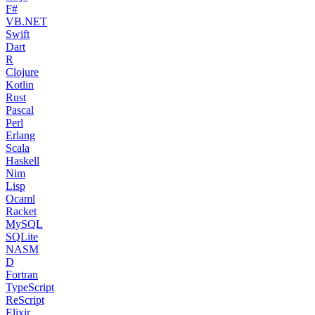
F#
VB.NET
Swift
Dart
R
Clojure
Kotlin
Rust
Pascal
Perl
Erlang
Scala
Haskell
Nim
Lisp
Ocaml
Racket
MySQL
SQLite
NASM
D
Fortran
TypeScript
ReScript
Elixir