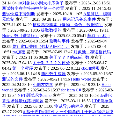
24 14:04
list对象从小到大排序例子
发布于：2025-12-03 15:51
测试数字在字符串中的第一个位置
发布于：2025-11-24 15:42
测试快速下降判断
发布于：2025-10-18 11:05
A星算法、编辑
器绘制
发布于：2025-09-28 12:37
用来记录备忘事件
发布于：
2025-11-09 14:29
横板基类脚本（怪物、角色、数据类）
发布
于：2025-09-23 18:05
提取数据的
发布于：2025-09-03 19:11
Note计数（进阶版）
发布于：2025-08-20 05:41
获取mac和ip
发布于：2025-08-18 15:54
监听与事件
发布于：2025-09-04
08:09
防止窗口关闭（包括Alt+F4）。
发布于：2025-08-01
18:51
rsa加密
发布于：2025-07-09 13:47
对象池、存读档代码
发布于：2025-11-05 09:28
关于？？？的note计数
发布于：
2025-08-17 04:18
关于对？？？的评分
发布于：2025-08-17
04:42
第一个程序
发布于：2025-06-22 01:22
cbc加解密
发布
于：2025-06-13 14:18
随机数生成器
发布于：2025-05-30 13:57
测试的文件
发布于：2025-05-21 14:16
Hello World
发布于：
2025-04-24 23:10
小朋友数学
发布于：2025-04-19 23:13
Hello
world!
发布于：2025-03-25 15:37
for learn C#
发布于：2025-03-
21 12:34
NET测试环境demo
发布于：2025-03-13 16:58
de进化
算法求解最优路径问题
发布于：2025-03-11 16:53
UDP简单例
子
发布于：2025-03-07 11:06
测试异步的程序
发布于：2025-
02-27 22:23
# 基于委托和事件 > 一个简单的用于热水锅炉系统