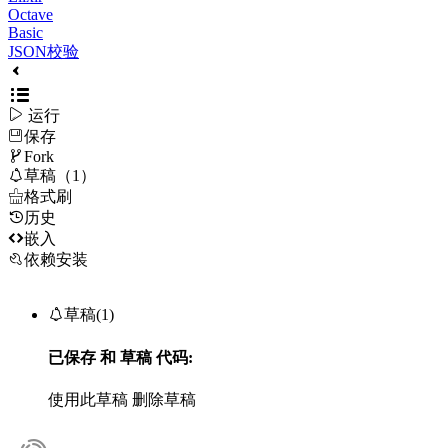
Octave
Basic
JSON校验

运行
保存

Fork

草稿（1）

格式刷
历史

嵌入
依赖安装

草稿(1)
已保存
和
草稿
代码:
使用此草稿
删除草稿