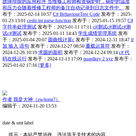
故障排除的应用程序 当维修工程师检查锅炉时，锅炉的温度
和压力会随着维修工程师的备注自动记录到日志文件中。
发
布于：2025-02-14 10:57
C# BehaviourTree Code
发布于：2025-
01-23 13:01
ceshi int parse function
发布于：2025-01-15 19:57
C#
字符串处理测试
发布于：2025-01-11 17:11
c#测试c#测试c#测
试c#测试
发布于：2025-01-11 14:43
学生成绩管理系统
发布
于：2025-01-04 20:07
圆曲线计算c
发布于：2024-12-31 18:47
if
加 输入 语句
发布于：2024-12-27 08:50
重载运算符
发布于：
2024-12-26 10:19
求圆的面积
发布于：2024-12-24 09:14
c# 代
码在线运行
发布于：2024-12-13 17:09
quardkey 2 xyz
发布于：
2025-01-02 17:16
[更多]
作者
我是大神（zwjiong7）
编辑于：2024-11-20 13:53
date & smt label
提示：本站严禁涉政、违法等无关技术的内容