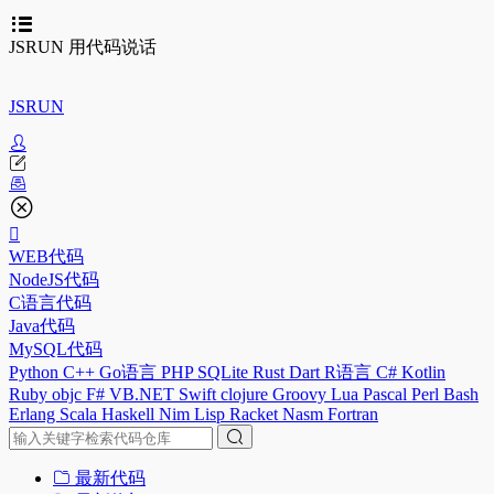
JSRUN 用代码说话
JSRUN
WEB代码
NodeJS代码
C语言代码
Java代码
MySQL代码
Python
C++
Go语言
PHP
SQLite
Rust
Dart
R语言
C#
Kotlin
Ruby
objc
F#
VB.NET
Swift
clojure
Groovy
Lua
Pascal
Perl
Bash
Erlang
Scala
Haskell
Nim
Lisp
Racket
Nasm
Fortran
最新代码