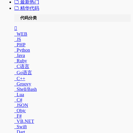
最新热门
精华代码
代码分类
WEB
JS
PHP
Python
Java
Ruby
C语言
Go语言
C++
Groovy
Shell/Bash
Lua
C#
JSON
Objc
F#
VB.NET
Swift
Dart