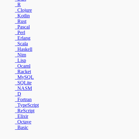
R
Clojure
Kotlin
Rust
Pascal
Perl
Erlang
Scala
Haskell
Nim
Lisp
Ocaml
Racket
MySQL
SQLite
NASM
D
Fortran
TypeScript
ReScript
Elixir
Octave
Basic