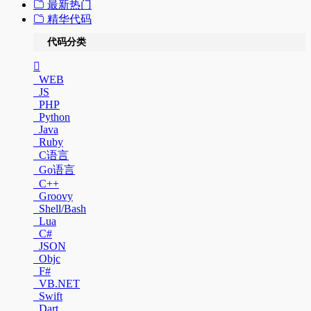
最新热门
精华代码
代码分类
WEB
JS
PHP
Python
Java
Ruby
C语言
Go语言
C++
Groovy
Shell/Bash
Lua
C#
JSON
Objc
F#
VB.NET
Swift
Dart