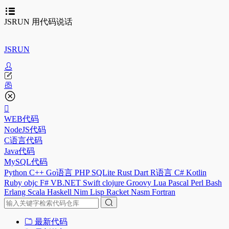
JSRUN 用代码说话
JSRUN
WEB代码
NodeJS代码
C语言代码
Java代码
MySQL代码
Python
C++
Go语言
PHP
SQLite
Rust
Dart
R语言
C#
Kotlin
Ruby
objc
F#
VB.NET
Swift
clojure
Groovy
Lua
Pascal
Perl
Bash
Erlang
Scala
Haskell
Nim
Lisp
Racket
Nasm
Fortran
最新代码