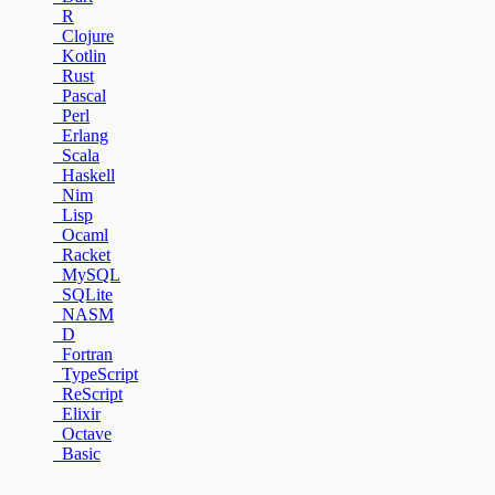
R
Clojure
Kotlin
Rust
Pascal
Perl
Erlang
Scala
Haskell
Nim
Lisp
Ocaml
Racket
MySQL
SQLite
NASM
D
Fortran
TypeScript
ReScript
Elixir
Octave
Basic