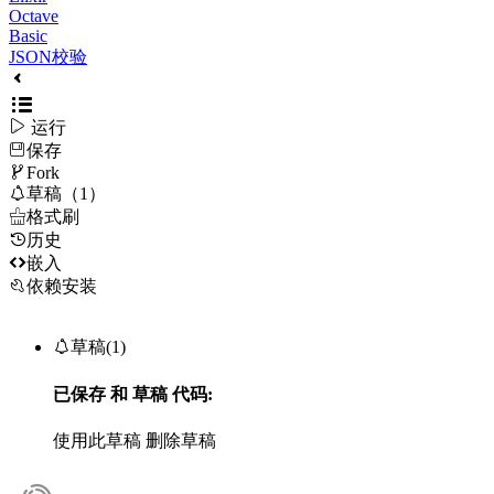
Octave
Basic
JSON校验

运行
保存

Fork

草稿（1）

格式刷
历史

嵌入
依赖安装

草稿(1)
已保存
和
草稿
代码:
使用此草稿
删除草稿