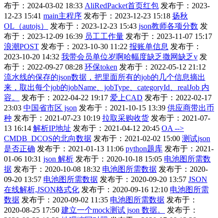
布于：2024-03-02 18:33
AliRedPacket首页红包
发布于：2023-
12-23 15:41
main主程序
发布于：2023-12-23 15:18
扬秋
OL（autojs）
发布于：2023-12-23 15:43
json教师各项分数
发
布于：2023-12-09 16:39
员工工作量
发布于：2023-11-07 15:17
浪潮POST
发布于：2023-10-30 11:22
报账单信息
发布于：
2023-10-20 14:32
我带会员单位岁啊哈幅度缺乏撒网缺乏v
发
布于：2022-09-27 08:28
环保token
发布于：2022-05-12 21:12
流水线的保存的json数据，把里面所有的job的几个信息摘出
来，取出每个job的jobName、jobType、categoryId、realJob 内
容。
发布于：2022-04-22 19:17
爱上CAD
发布于：2022-02-17
23:03
中国省市区 json
发布于：2021-10-15 13:39
供应商带出币
种
发布于：2021-07-23 10:19
拉取采购收货
发布于：2021-07-
13 16:14
解析IP地址
发布于：2021-04-12 20:45
OA -->
CMDB_DCOS的北向数据
发布于：2021-02-02 15:00
测试json
是否正确
发布于：2021-01-13 11:06
python题库
发布于：2021-
01-06 10:31
json 解析
发布于：2020-10-18 15:05
电池图所需数
据
发布于：2020-10-08 18:32
电池图所需数据
发布于：2020-
09-20 13:57
电池图所需数据
发布于：2020-09-20 13:57
JSON
在线解析,JSON格式化
发布于：2020-09-16 12:10
电池图所需
数据
发布于：2020-09-02 11:35
电池图所需数据
发布于：
2020-08-25 17:50
建立一个mock测试 json 数据。
发布于：