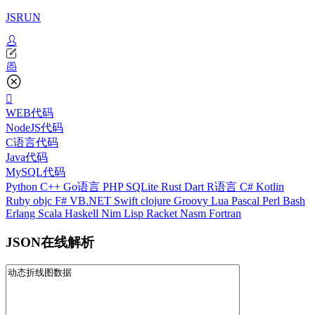
JSRUN
WEB代码
NodeJS代码
C语言代码
Java代码
MySQL代码
Python
C++
Go语言
PHP
SQLite
Rust
Dart
R语言
C#
Kotlin
Ruby
objc
F#
VB.NET
Swift
clojure
Groovy
Lua
Pascal
Perl
Bash
Erlang
Scala
Haskell
Nim
Lisp
Racket
Nasm
Fortran
JSON在线解析