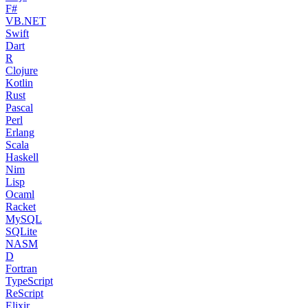
F#
VB.NET
Swift
Dart
R
Clojure
Kotlin
Rust
Pascal
Perl
Erlang
Scala
Haskell
Nim
Lisp
Ocaml
Racket
MySQL
SQLite
NASM
D
Fortran
TypeScript
ReScript
Elixir