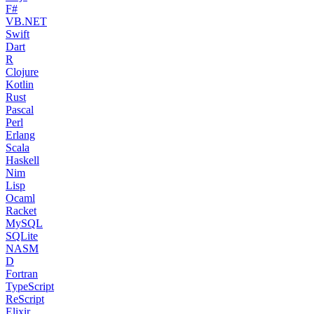
F#
VB.NET
Swift
Dart
R
Clojure
Kotlin
Rust
Pascal
Perl
Erlang
Scala
Haskell
Nim
Lisp
Ocaml
Racket
MySQL
SQLite
NASM
D
Fortran
TypeScript
ReScript
Elixir