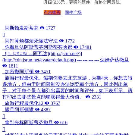
升级仅36元，更强的硬件、价格全网最低。
点击购买
固件广场
阿斯顿发斯蒂芬
1727
阿打算烦都烦死懂法守法
1772
你撒旦法阿斯蒂芬阿斯蒂芬啥都
17481
![1. [## ### ---阿瓦达](http://jsrun.net/)]
(http://cdn.jsrun.net/avatar/default.png) --- --- --- --- 达娃萨达撒旦
1811
加密撒阿斯顿
3451
旅游行程最优化。假期你要去北京旅游，为期4天，你想去很
多地方，但由于时间限制没办法浏览每个地方，因此列出单
子，对于每个景点都列出需要的时间和评分，如下表所示。请
打印出去哪些景点能够获得最大价值。
2331
旅游行程最优化12
3767
撒旦阿斯顿撒
4387
拿到光标阿斯蒂芬撒旦
616