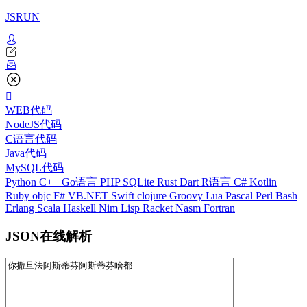
JSRUN
WEB代码
NodeJS代码
C语言代码
Java代码
MySQL代码
Python
C++
Go语言
PHP
SQLite
Rust
Dart
R语言
C#
Kotlin
Ruby
objc
F#
VB.NET
Swift
clojure
Groovy
Lua
Pascal
Perl
Bash
Erlang
Scala
Haskell
Nim
Lisp
Racket
Nasm
Fortran
JSON在线解析