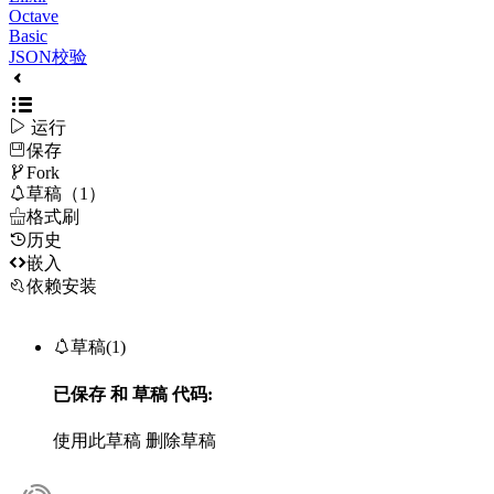
Octave
Basic
JSON校验

运行
保存

Fork

草稿（1）

格式刷
历史

嵌入
依赖安装

草稿(1)
已保存
和
草稿
代码:
使用此草稿
删除草稿