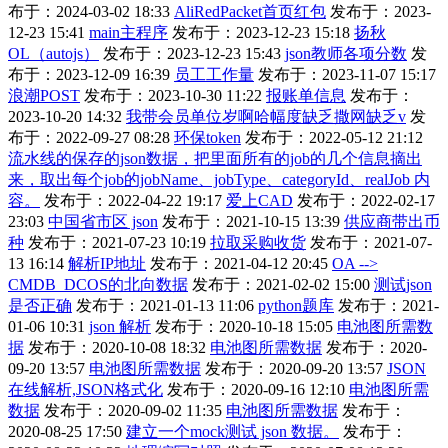
布于：2024-03-02 18:33
AliRedPacket首页红包
发布于：2023-
12-23 15:41
main主程序
发布于：2023-12-23 15:18
扬秋
OL（autojs）
发布于：2023-12-23 15:43
json教师各项分数
发
布于：2023-12-09 16:39
员工工作量
发布于：2023-11-07 15:17
浪潮POST
发布于：2023-10-30 11:22
报账单信息
发布于：
2023-10-20 14:32
我带会员单位岁啊哈幅度缺乏撒网缺乏v
发
布于：2022-09-27 08:28
环保token
发布于：2022-05-12 21:12
流水线的保存的json数据，把里面所有的job的几个信息摘出
来，取出每个job的jobName、jobType、categoryId、realJob 内
容。
发布于：2022-04-22 19:17
爱上CAD
发布于：2022-02-17
23:03
中国省市区 json
发布于：2021-10-15 13:39
供应商带出币
种
发布于：2021-07-23 10:19
拉取采购收货
发布于：2021-07-
13 16:14
解析IP地址
发布于：2021-04-12 20:45
OA -->
CMDB_DCOS的北向数据
发布于：2021-02-02 15:00
测试json
是否正确
发布于：2021-01-13 11:06
python题库
发布于：2021-
01-06 10:31
json 解析
发布于：2020-10-18 15:05
电池图所需数
据
发布于：2020-10-08 18:32
电池图所需数据
发布于：2020-
09-20 13:57
电池图所需数据
发布于：2020-09-20 13:57
JSON
在线解析,JSON格式化
发布于：2020-09-16 12:10
电池图所需
数据
发布于：2020-09-02 11:35
电池图所需数据
发布于：
2020-08-25 17:50
建立一个mock测试 json 数据。
发布于：