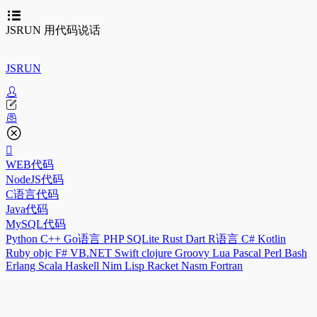
JSRUN 用代码说话
JSRUN
WEB代码
NodeJS代码
C语言代码
Java代码
MySQL代码
Python
C++
Go语言
PHP
SQLite
Rust
Dart
R语言
C#
Kotlin
Ruby
objc
F#
VB.NET
Swift
clojure
Groovy
Lua
Pascal
Perl
Bash
Erlang
Scala
Haskell
Nim
Lisp
Racket
Nasm
Fortran