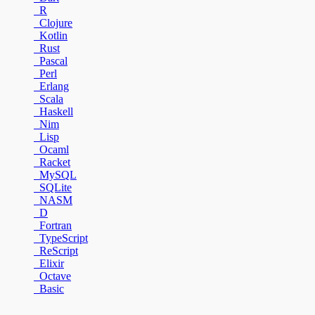
R
Clojure
Kotlin
Rust
Pascal
Perl
Erlang
Scala
Haskell
Nim
Lisp
Ocaml
Racket
MySQL
SQLite
NASM
D
Fortran
TypeScript
ReScript
Elixir
Octave
Basic