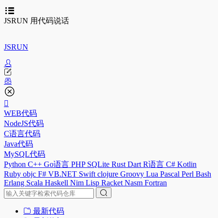
JSRUN 用代码说话
JSRUN
WEB代码
NodeJS代码
C语言代码
Java代码
MySQL代码
Python
C++
Go语言
PHP
SQLite
Rust
Dart
R语言
C#
Kotlin
Ruby
objc
F#
VB.NET
Swift
clojure
Groovy
Lua
Pascal
Perl
Bash
Erlang
Scala
Haskell
Nim
Lisp
Racket
Nasm
Fortran
最新代码