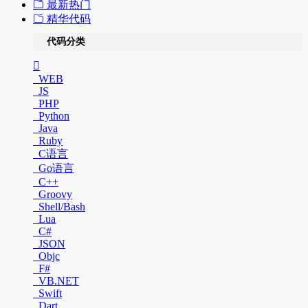
最新热门
精华代码
代码分类
WEB
JS
PHP
Python
Java
Ruby
C语言
Go语言
C++
Groovy
Shell/Bash
Lua
C#
JSON
Objc
F#
VB.NET
Swift
Dart