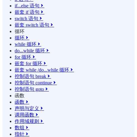
if...else 语句

嵌套 if 语句

switch 语句

嵌套 switch 语句

循环
循环

while 循环

do...while 循环

for 循环

嵌套 for 循环

嵌套 while /do...while 循环

控制语句 break

控制语句 continue

控制语句 goto

函数
函数

声明与定义

调用函数

作用域规则

数组

指针
