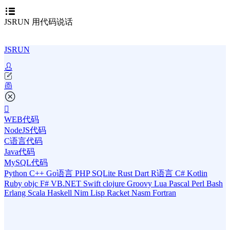
JSRUN 用代码说话
JSRUN
WEB代码
NodeJS代码
C语言代码
Java代码
MySQL代码
Python
C++
Go语言
PHP
SQLite
Rust
Dart
R语言
C#
Kotlin
Ruby
objc
F#
VB.NET
Swift
clojure
Groovy
Lua
Pascal
Perl
Bash
Erlang
Scala
Haskell
Nim
Lisp
Racket
Nasm
Fortran