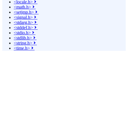
<locale.h>

<math.h>

<setjmp.h>

<signal.h>

<stdarg.h>

<stddef.h>

<stdio.h>

<stdlib.h>

<string.h>

<time.h>
