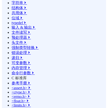
字符串

结构体

共用体

位域

typedef

输入 & 输出

文件读写

预处理器

头文件

强制类型转换

错误处理

递归

可变参数

内存管理

命令行参数

C 标准库
参考手册

<assert.h>

<ctype.h>

<errno.h>

<float.h>

<limits.h>
