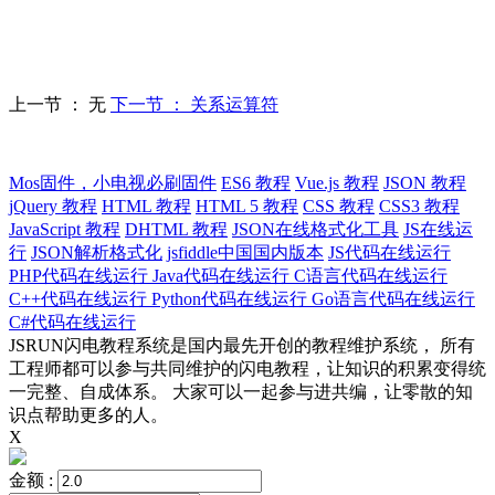
上一节 ： 无
下一节 ： 关系运算符
Mos固件，小电视必刷固件
ES6 教程
Vue.js 教程
JSON 教程
jQuery 教程
HTML 教程
HTML 5 教程
CSS 教程
CSS3 教程
JavaScript 教程
DHTML 教程
JSON在线格式化工具
JS在线运
行
JSON解析格式化
jsfiddle中国国内版本
JS代码在线运行
PHP代码在线运行
Java代码在线运行
C语言代码在线运行
C++代码在线运行
Python代码在线运行
Go语言代码在线运行
C#代码在线运行
JSRUN闪电教程系统是国内最先开创的教程维护系统， 所有
工程师都可以参与共同维护的闪电教程，让知识的积累变得统
一完整、自成体系。 大家可以一起参与进共编，让零散的知
识点帮助更多的人。
X
金额 :