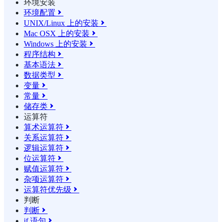
环境安装
环境配置

UNIX/Linux 上的安装

Mac OSX 上的安装

Windows 上的安装

程序结构

基本语法

数据类型

变量

常量

储存类

运算符
算术运算符

关系运算符

逻辑运算符

位运算符

赋值运算符

杂项运算符

运算符优先级

判断
判断

if 语句
