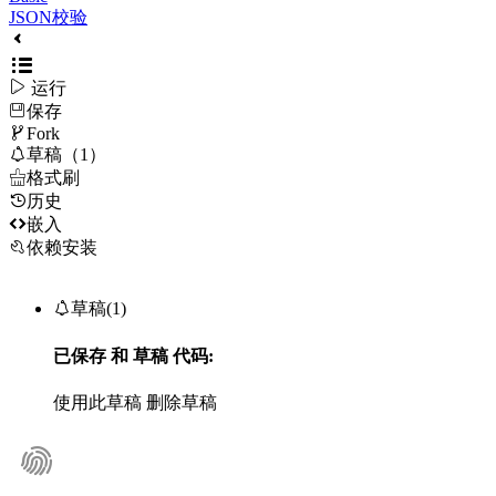
JSON校验

运行
保存

Fork

草稿（1）

格式刷
历史

嵌入
依赖安装

草稿(1)
已保存
和
草稿
代码:
使用此草稿
删除草稿