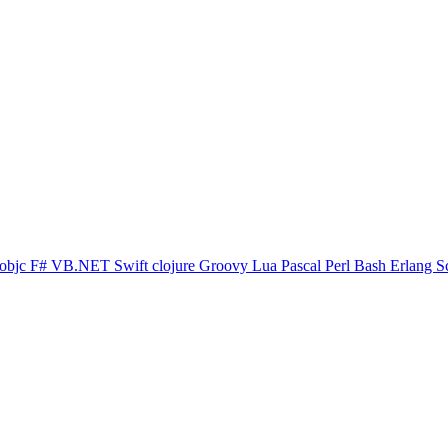
objc
F#
VB.NET
Swift
clojure
Groovy
Lua
Pascal
Perl
Bash
Erlang
S