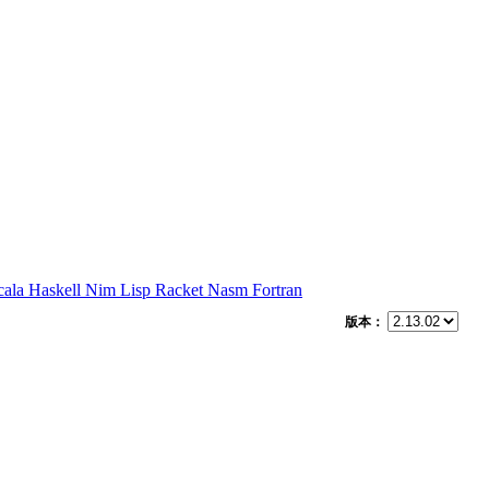
cala
Haskell
Nim
Lisp
Racket
Nasm
Fortran
版本：