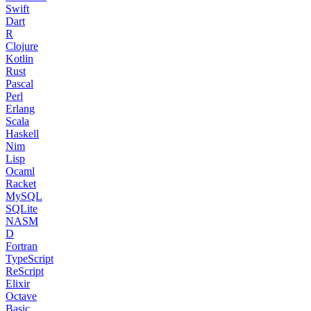
Swift
Dart
R
Clojure
Kotlin
Rust
Pascal
Perl
Erlang
Scala
Haskell
Nim
Lisp
Ocaml
Racket
MySQL
SQLite
NASM
D
Fortran
TypeScript
ReScript
Elixir
Octave
Basic