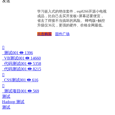
发送
学习嵌入式的绝佳套件，esp8266开源小电视
成品，比自己去买开发板+屏幕还要便宜，
省去了焊接不当搞坏的风险。 蜂鸣版+触控
升级仅36元，更强的硬件、价格全网最低。
点击购买
固件广场
测试001
1396
VB测试001
14660
代码测试001
5358
代码测试001
8215
CSS测试001
616
测试项目001
569
测试
Hadoop 测试
测试