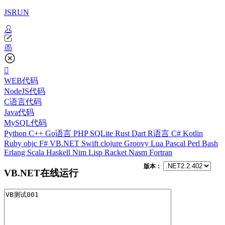
JSRUN
WEB代码
NodeJS代码
C语言代码
Java代码
MySQL代码
Python
C++
Go语言
PHP
SQLite
Rust
Dart
R语言
C#
Kotlin
Ruby
objc
F#
VB.NET
Swift
clojure
Groovy
Lua
Pascal
Perl
Bash
Erlang
Scala
Haskell
Nim
Lisp
Racket
Nasm
Fortran
版本：
VB.NET在线运行