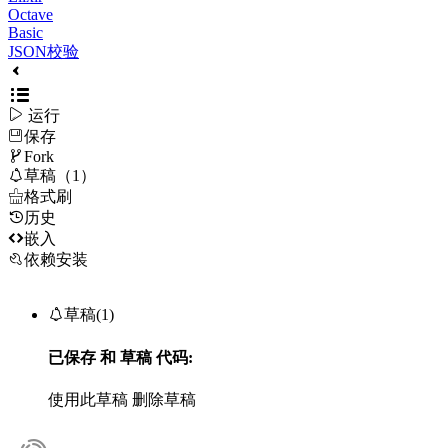
Octave
Basic
JSON校验

运行
保存

Fork

草稿（1）

格式刷
历史

嵌入
依赖安装

草稿(1)
已保存
和
草稿
代码:
使用此草稿
删除草稿