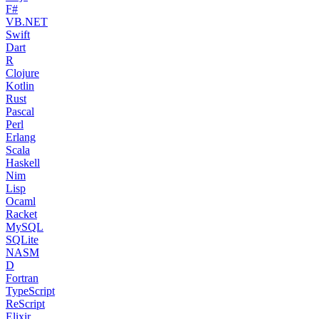
F#
VB.NET
Swift
Dart
R
Clojure
Kotlin
Rust
Pascal
Perl
Erlang
Scala
Haskell
Nim
Lisp
Ocaml
Racket
MySQL
SQLite
NASM
D
Fortran
TypeScript
ReScript
Elixir