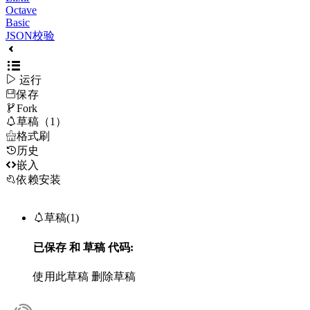
Octave
Basic
JSON校验

运行
保存

Fork

草稿（1）

格式刷
历史

嵌入
依赖安装

草稿(1)
已保存
和
草稿
代码:
使用此草稿
删除草稿