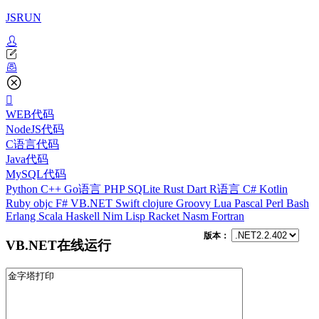
JSRUN
WEB代码
NodeJS代码
C语言代码
Java代码
MySQL代码
Python
C++
Go语言
PHP
SQLite
Rust
Dart
R语言
C#
Kotlin
Ruby
objc
F#
VB.NET
Swift
clojure
Groovy
Lua
Pascal
Perl
Bash
Erlang
Scala
Haskell
Nim
Lisp
Racket
Nasm
Fortran
版本：
VB.NET在线运行