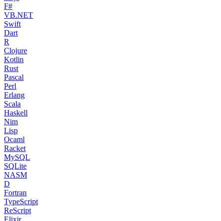
F#
VB.NET
Swift
Dart
R
Clojure
Kotlin
Rust
Pascal
Perl
Erlang
Scala
Haskell
Nim
Lisp
Ocaml
Racket
MySQL
SQLite
NASM
D
Fortran
TypeScript
ReScript
Elixir