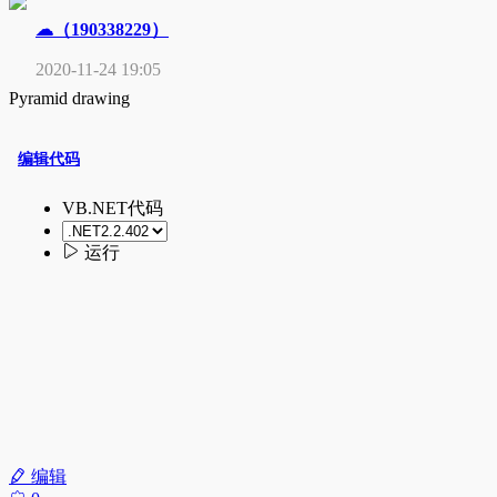
☁（190338229）
2020-11-24 19:05
Pyramid drawing
编辑