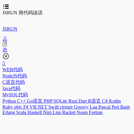
JSRUN 用代码说话
JSRUN
WEB代码
NodeJS代码
C语言代码
Java代码
MySQL代码
Python
C++
Go语言
PHP
SQLite
Rust
Dart
R语言
C#
Kotlin
Ruby
objc
F#
VB.NET
Swift
clojure
Groovy
Lua
Pascal
Perl
Bash
Erlang
Scala
Haskell
Nim
Lisp
Racket
Nasm
Fortran