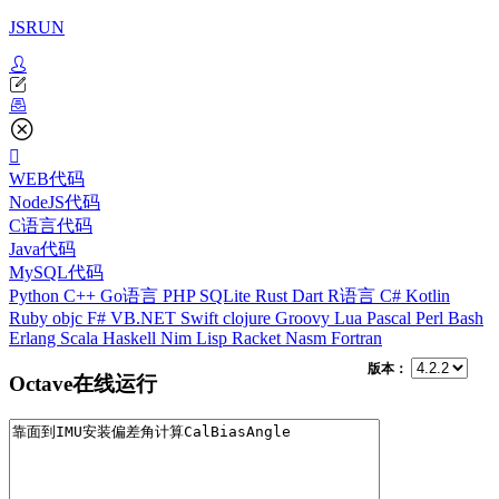
JSRUN
WEB代码
NodeJS代码
C语言代码
Java代码
MySQL代码
Python
C++
Go语言
PHP
SQLite
Rust
Dart
R语言
C#
Kotlin
Ruby
objc
F#
VB.NET
Swift
clojure
Groovy
Lua
Pascal
Perl
Bash
Erlang
Scala
Haskell
Nim
Lisp
Racket
Nasm
Fortran
版本：
Octave在线运行