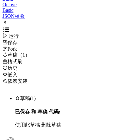
Octave
Basic
JSON校验

运行
保存

Fork

草稿（1）

格式刷
历史

嵌入
依赖安装

草稿(1)
已保存
和
草稿
代码:
使用此草稿
删除草稿