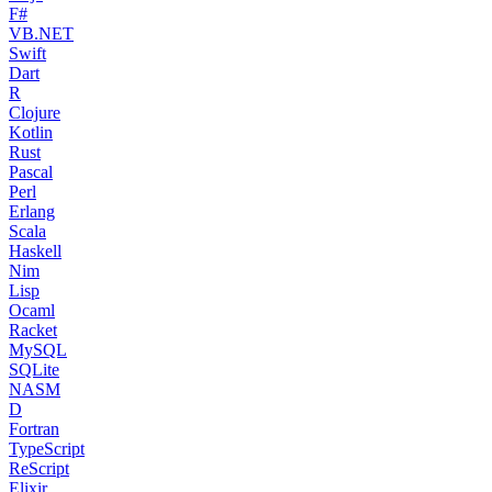
F#
VB.NET
Swift
Dart
R
Clojure
Kotlin
Rust
Pascal
Perl
Erlang
Scala
Haskell
Nim
Lisp
Ocaml
Racket
MySQL
SQLite
NASM
D
Fortran
TypeScript
ReScript
Elixir