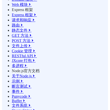
Web 模块

Express 框架
Express 框架

请求和响应

路由

静态文件

GET 方法

POST 方法

文件上传

Cookie 管理

RESTful API

JXcore 打包

多进程

Node.js官方文档
关于Node.js

示例

断言测试

事件

Punycode

Buffer

文件系统
