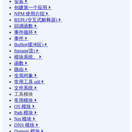
安装

创建第一个应用

NPM 使用介绍

REPL(交互式解释器)

回调函数

事件循环

事件

Buffer(缓冲区)

Stream(流)

模块系统。

函数

路由

全局对象

常用工具 util

文件系统

工具模块
常用模块

OS 模块

Path 模块

Net 模块

DNS 模块

Domain 模块
