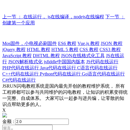
上一节 ： 在线运行， js在线编译，nodejs在线编程
下一节 ：
创建第一个应用
Mos固件，小电视必刷固件
ES6 教程
Vue.js 教程
JSON 教程
jQuery 教程
HTML 教程
HTML 5 教程
CSS 教程
CSS3 教程
JavaScript 教程
DHTML 教程
JSON在线格式化工具
JS在线运
行
JSON解析格式化
jsfiddle中国国内版本
JS代码在线运行
PHP代码在线运行
Java代码在线运行
C语言代码在线运行
C++代码在线运行
Python代码在线运行
Go语言代码在线运行
C#代码在线运行
JSRUN闪电教程系统是国内最先开创的教程维护系统， 所有
工程师都可以参与共同维护的闪电教程，让知识的积累变得统
一完整、自成体系。 大家可以一起参与进共编，让零散的知
识点帮助更多的人。
X
金额 :