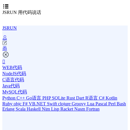
JSRUN 用代码说话
JSRUN
WEB代码
NodeJS代码
C语言代码
Java代码
MySQL代码
Python
C++
Go语言
PHP
SQLite
Rust
Dart
R语言
C#
Kotlin
Ruby
objc
F#
VB.NET
Swift
clojure
Groovy
Lua
Pascal
Perl
Bash
Erlang
Scala
Haskell
Nim
Lisp
Racket
Nasm
Fortran