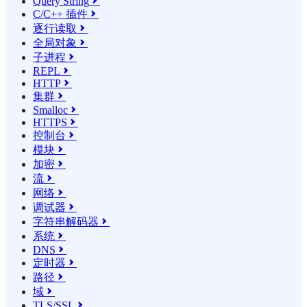
Query String

C/C++ 插件

逐行读取

全局对象

子进程

REPL

HTTP

集群

Smalloc

HTTPS

控制台

模块

加密

流

网络

调试器

字符串解码器

系统

DNS

定时器

路径

域

TLS/SSL
