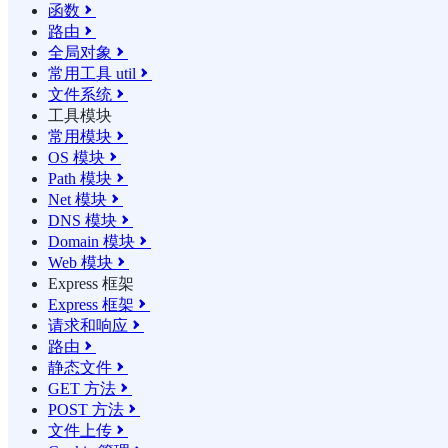
函数

路由

全局对象

常用工具 util

文件系统

工具模块
常用模块

OS 模块

Path 模块

Net 模块

DNS 模块

Domain 模块

Web 模块

Express 框架
Express 框架

请求和响应

路由

静态文件

GET 方法

POST 方法

文件上传
