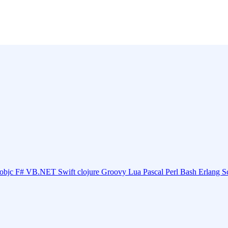
objc
F#
VB.NET
Swift
clojure
Groovy
Lua
Pascal
Perl
Bash
Erlang
S