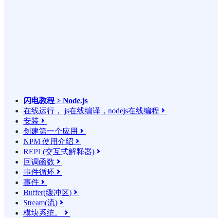
闪电教程 > Node.js
在线运行， js在线编译，nodejs在线编程

安装

创建第一个应用

NPM 使用介绍

REPL(交互式解释器)

回调函数

事件循环

事件

Buffer(缓冲区)

Stream(流)

模块系统。
