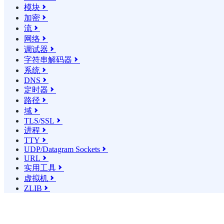
模块

加密

流

网络

调试器

字符串解码器

系统

DNS

定时器

路径

域

TLS/SSL

进程

TTY

UDP/Datagram Sockets

URL

实用工具

虚拟机

ZLIB
