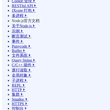
Cookie 管理

RESTful API

JXcore 打包

多进程

Node.js官方文档
关于Node.js

示例

断言测试

事件

Punycode

Buffer

文件系统

Query String

C/C++ 插件

逐行读取

全局对象

子进程

REPL

HTTP

集群

Smalloc

HTTPS

控制台
