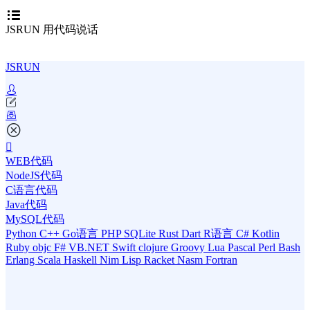
JSRUN 用代码说话
JSRUN
WEB代码
NodeJS代码
C语言代码
Java代码
MySQL代码
Python
C++
Go语言
PHP
SQLite
Rust
Dart
R语言
C#
Kotlin
Ruby
objc
F#
VB.NET
Swift
clojure
Groovy
Lua
Pascal
Perl
Bash
Erlang
Scala
Haskell
Nim
Lisp
Racket
Nasm
Fortran