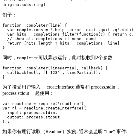
.
originalsubstring]
例子：
function  completer(line) {

  var completions = '.help .error .exit .quit .q'.split
  var hits = completions.filter(function(c) { return c.
  // show all completions if none found

  return [hits.length ? hits : completions, line]

同时，
可以异步运行，此时接收到2个参数:
completer
function  completer(linePartial, callback) {

  callback(null, [['123'], linePartial]);

为了接受用户输入， createInterface 通常和 process.stdin ，
process.stdout 一起使用：
var readline = require('readline');

var rl = readline.createInterface({

  input: process.stdin,

  output: process.stdout

如果你有逐行读取（Readline）实例, 通常会监听 "line" 事件.