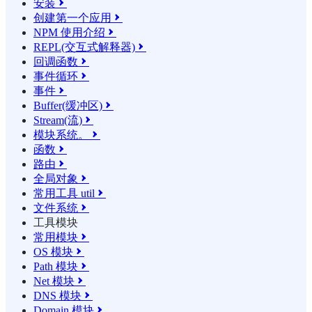
安装

创建第一个应用

NPM 使用介绍

REPL(交互式解释器)

回调函数

事件循环

事件

Buffer(缓冲区)

Stream(流)

模块系统。

函数

路由

全局对象

常用工具 util

文件系统

工具模块
常用模块

OS 模块

Path 模块

Net 模块

DNS 模块

Domain 模块
