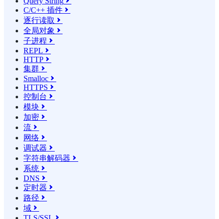
Query String

C/C++ 插件

逐行读取

全局对象

子进程

REPL

HTTP

集群

Smalloc

HTTPS

控制台

模块

加密

流

网络

调试器

字符串解码器

系统

DNS

定时器

路径

域

TLS/SSL
