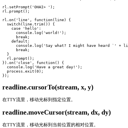
rl.setPrompt('OHAI> ');

rl.prompt();

rl.on('line', function(line) {

  switch(line.trim()) {

    case 'hello':

      console.log('world!');

      break;

    default:

      console.log('Say what? I might have heard `' + li
      break;

  }

  rl.prompt();

}).on('close', function() {

  console.log('Have a great day!');

  process.exit(0);

readline.cursorTo(stream, x, y)
在TTY流里，移动光标到指定位置。
readline.moveCursor(stream, dx, dy)
在TTY流里，移动光标到当前位置的相对位置。