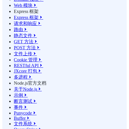
Web 模块

Express 框架
Express 框架

请求和响应

路由

静态文件

GET 方法

POST 方法

文件上传

Cookie 管理

RESTful API

JXcore 打包

多进程

Node.js官方文档
关于Node.js

示例

断言测试

事件

Punycode

Buffer

文件系统
