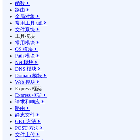
函数

路由

全局对象

常用工具 util

文件系统

工具模块
常用模块

OS 模块

Path 模块

Net 模块

DNS 模块

Domain 模块

Web 模块

Express 框架
Express 框架

请求和响应

路由

静态文件

GET 方法

POST 方法

文件上传
