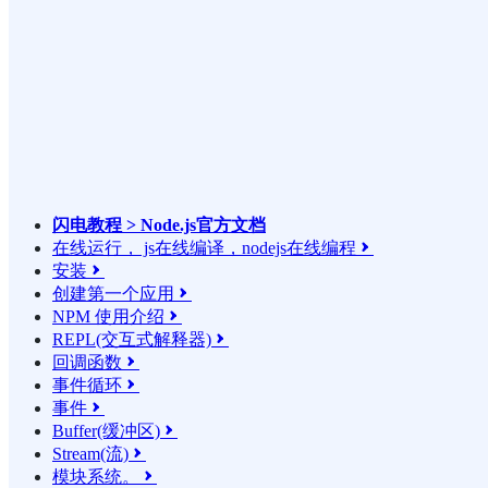
闪电教程 > Node.js官方文档
在线运行， js在线编译，nodejs在线编程

安装

创建第一个应用

NPM 使用介绍

REPL(交互式解释器)

回调函数

事件循环

事件

Buffer(缓冲区)

Stream(流)

模块系统。
