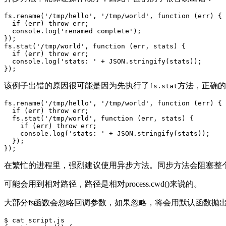
fs.rename('/tmp/hello', '/tmp/world', function (err) {

  if (err) throw err;

  console.log('renamed complete');

});

fs.stat('/tmp/world', function (err, stats) {

  if (err) throw err;

  console.log('stats: ' + JSON.stringify(stats));

该例子出错的原因很可能是因为先执行了
方法，正确的
fs.stat
fs.rename('/tmp/hello', '/tmp/world', function (err) {

  if (err) throw err;

  fs.stat('/tmp/world', function (err, stats) {

    if (err) throw err;

    console.log('stats: ' + JSON.stringify(stats));

  });

在繁忙的进程里，强烈建议使用异步方法。同步方法会阻塞整
可能会用到相对路径，路径是相对process.cwd()来说的。
大部分fs函数会忽略回调参数，如果忽略，将会用默认函数抛出
$ cat script.js
