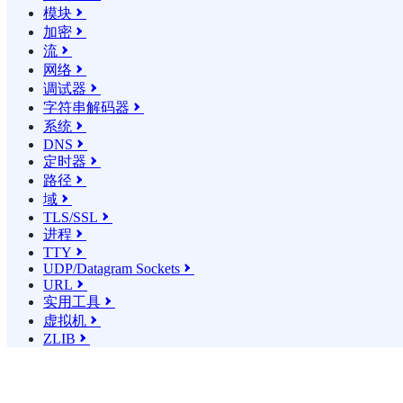
模块

加密

流

网络

调试器

字符串解码器

系统

DNS

定时器

路径

域

TLS/SSL

进程

TTY

UDP/Datagram Sockets

URL

实用工具

虚拟机

ZLIB
