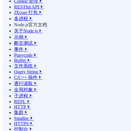
Cookie 管理

RESTful API

JXcore 打包

多进程

Node.js官方文档
关于Node.js

示例

断言测试

事件

Punycode

Buffer

文件系统

Query String

C/C++ 插件

逐行读取

全局对象

子进程

REPL

HTTP

集群

Smalloc

HTTPS

控制台
