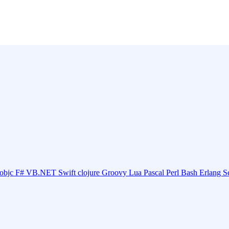
objc
F#
VB.NET
Swift
clojure
Groovy
Lua
Pascal
Perl
Bash
Erlang
S