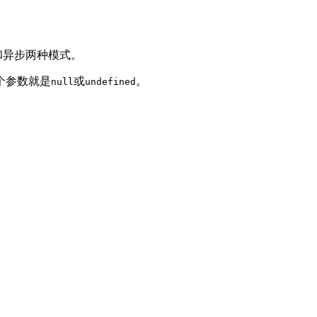
同步和异步两种模式。
个参数就是
或
。
null
undefined