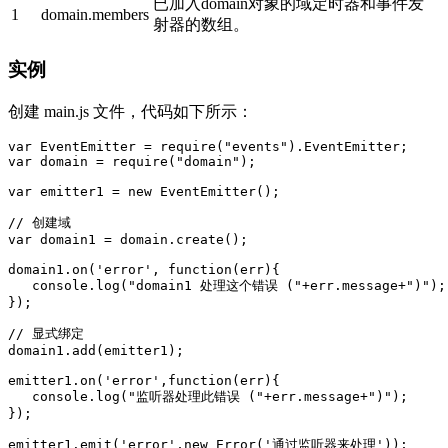
已加入domain对象的域定时器和事件发
1
domain.members
射器的数组。
实例
创建 main.js 文件，代码如下所示：
var EventEmitter = require("events").EventEmitter;

var domain = require("domain");

var emitter1 = new EventEmitter();

// 创建域

var domain1 = domain.create();

domain1.on('error', function(err){

   console.log("domain1 处理这个错误 ("+err.message+")");

});

// 显式绑定

domain1.add(emitter1);

emitter1.on('error',function(err){

   console.log("监听器处理此错误 ("+err.message+")");

});

emitter1.emit('error',new Error('通过监听器来处理'));
