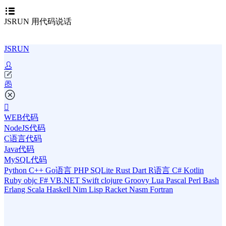
JSRUN 用代码说话
JSRUN
WEB代码
NodeJS代码
C语言代码
Java代码
MySQL代码
Python
C++
Go语言
PHP
SQLite
Rust
Dart
R语言
C#
Kotlin
Ruby
objc
F#
VB.NET
Swift
clojure
Groovy
Lua
Pascal
Perl
Bash
Erlang
Scala
Haskell
Nim
Lisp
Racket
Nasm
Fortran