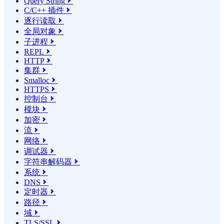
Query String

C/C++ 插件

逐行读取

全局对象

子进程

REPL

HTTP

集群

Smalloc

HTTPS

控制台

模块

加密

流

网络

调试器

字符串解码器

系统

DNS

定时器

路径

域

TLS/SSL
