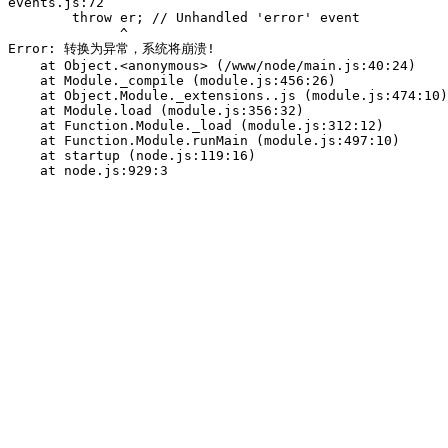
events.js:72

        throw er; // Unhandled 'error' event

              ^

Error: 转换为异常，系统将崩溃!

    at Object.<anonymous> (/www/node/main.js:40:24)

    at Module._compile (module.js:456:26)

    at Object.Module._extensions..js (module.js:474:10)

    at Module.load (module.js:356:32)

    at Function.Module._load (module.js:312:12)

    at Function.Module.runMain (module.js:497:10)

    at startup (node.js:119:16)
