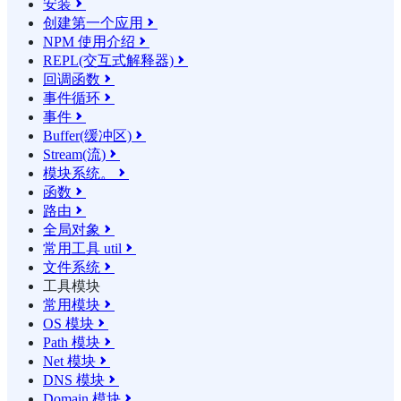
安装

创建第一个应用

NPM 使用介绍

REPL(交互式解释器)

回调函数

事件循环

事件

Buffer(缓冲区)

Stream(流)

模块系统。

函数

路由

全局对象

常用工具 util

文件系统

工具模块
常用模块

OS 模块

Path 模块

Net 模块

DNS 模块

Domain 模块
