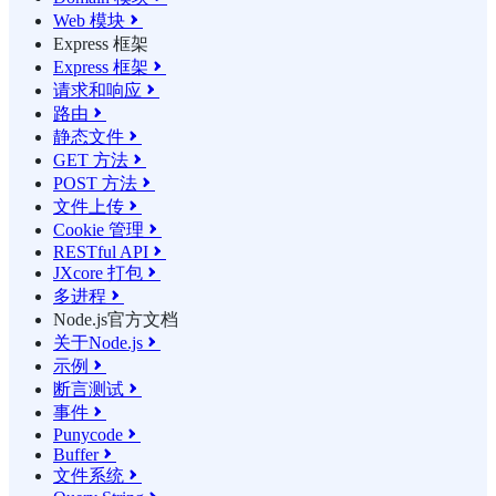
Web 模块

Express 框架
Express 框架

请求和响应

路由

静态文件

GET 方法

POST 方法

文件上传

Cookie 管理

RESTful API

JXcore 打包

多进程

Node.js官方文档
关于Node.js

示例

断言测试

事件

Punycode

Buffer

文件系统
