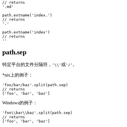
// returns

'.md'

path.extname('index.')

// returns

'.'

path.extname('index')

// returns

path.sep
特定平台的文件分隔符，
或
。
'\\'
'/'
*nix上的例子：
'foo/bar/baz'.split(path.sep)

// returns

Windows的例子：
'foo\\bar\\baz'.split(path.sep)

// returns
