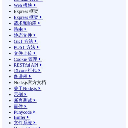
Web 模块

Express 框架
Express 框架

请求和响应

路由

静态文件

GET 方法

POST 方法

文件上传

Cookie 管理

RESTful API

JXcore 打包

多进程

Node.js官方文档
关于Node.js

示例

断言测试

事件

Punycode

Buffer

文件系统
