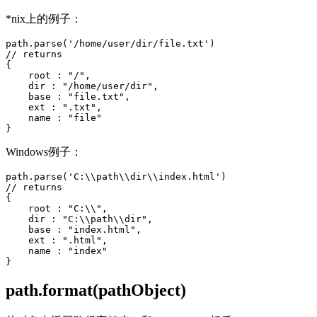
*nix上的例子：
path.parse('/home/user/dir/file.txt')

// returns

{

    root : "/",

    dir : "/home/user/dir",

    base : "file.txt",

    ext : ".txt",

    name : "file"

Windows例子：
path.parse('C:\\path\\dir\\index.html')

// returns

{

    root : "C:\\",

    dir : "C:\\path\\dir",

    base : "index.html",

    ext : ".html",

    name : "index"

path.format(pathObject)