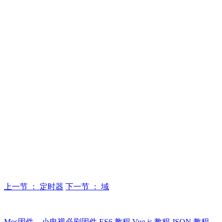
上一节 ： 定时器
下一节 ： 域
Mos固件，小电视必刷固件
ES6 教程
Vue.js 教程
JSON 教程