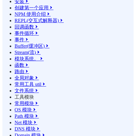
安装

创建第一个应用

NPM 使用介绍

REPL(交互式解释器)

回调函数

事件循环

事件

Buffer(缓冲区)

Stream(流)

模块系统。

函数

路由

全局对象

常用工具 util

文件系统

工具模块
常用模块

OS 模块

Path 模块

Net 模块

DNS 模块

Domain 模块
