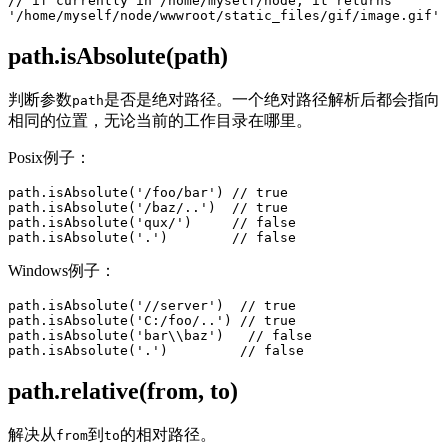
// if currently in /home/myself/node, it returns

path.isAbsolute(path)
判断参数
是否是绝对路径。一个绝对路径解析后都会指向
path
相同的位置，无论当前的工作目录在哪里。
Posix例子：
path.isAbsolute('/foo/bar') // true

path.isAbsolute('/baz/..')  // true

path.isAbsolute('qux/')     // false

Windows例子：
path.isAbsolute('//server')  // true

path.isAbsolute('C:/foo/..') // true

path.isAbsolute('bar\\baz')   // false

path.relative(from, to)
解决从
到
的相对路径。
from
to