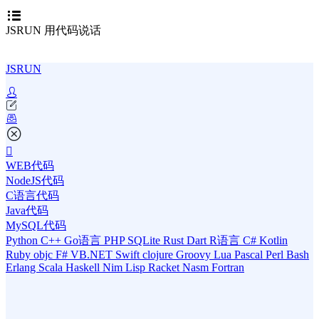
JSRUN 用代码说话
JSRUN
WEB代码
NodeJS代码
C语言代码
Java代码
MySQL代码
Python
C++
Go语言
PHP
SQLite
Rust
Dart
R语言
C#
Kotlin
Ruby
objc
F#
VB.NET
Swift
clojure
Groovy
Lua
Pascal
Perl
Bash
Erlang
Scala
Haskell
Nim
Lisp
Racket
Nasm
Fortran