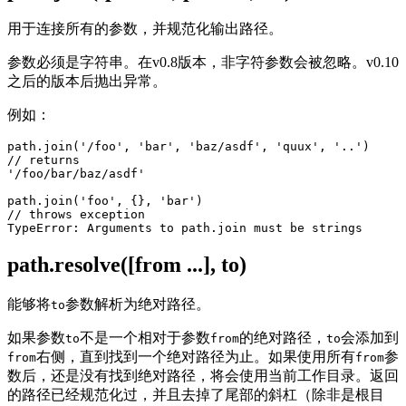
用于连接所有的参数，并规范化输出路径。
参数必须是字符串。在v0.8版本，非字符参数会被忽略。v0.10
之后的版本后抛出异常。
例如：
path.join('/foo', 'bar', 'baz/asdf', 'quux', '..')

// returns

'/foo/bar/baz/asdf'

path.join('foo', {}, 'bar')

// throws exception

path.resolve([from ...], to)
能够将
参数解析为绝对路径。
to
如果参数
不是一个相对于参数
的绝对路径，
会添加到
to
from
to
右侧，直到找到一个绝对路径为止。如果使用所有
参
from
from
数后，还是没有找到绝对路径，将会使用当前工作目录。返回
的路径已经规范化过，并且去掉了尾部的斜杠（除非是根目