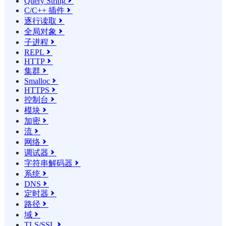
Query String

C/C++ 插件

逐行读取

全局对象

子进程

REPL

HTTP

集群

Smalloc

HTTPS

控制台

模块

加密

流

网络

调试器

字符串解码器

系统

DNS

定时器

路径

域

TLS/SSL
