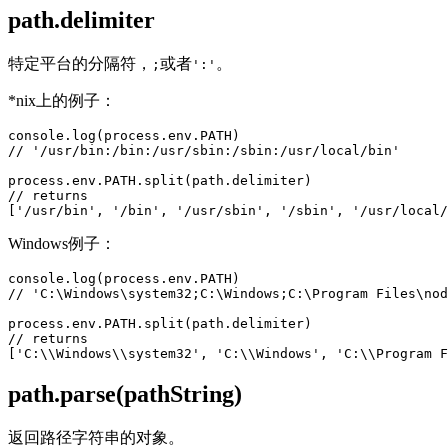
path.delimiter
特定平台的分隔符，
或者
。
;
':'
*nix上的例子：
console.log(process.env.PATH)

// '/usr/bin:/bin:/usr/sbin:/sbin:/usr/local/bin'

process.env.PATH.split(path.delimiter)

// returns

Windows例子：
console.log(process.env.PATH)

// 'C:\Windows\system32;C:\Windows;C:\Program Files\nod
process.env.PATH.split(path.delimiter)

// returns

path.parse(pathString)
返回路径字符串的对象。