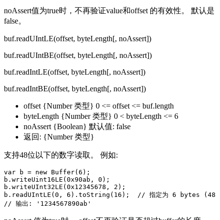
noAssert值为true时，不再验证value和offset 的有效性。 默认是
false。
buf.readUIntLE(offset, byteLength[, noAssert])
buf.readUIntBE(offset, byteLength[, noAssert])
buf.readIntLE(offset, byteLength[, noAssert])
buf.readIntBE(offset, byteLength[, noAssert])
offset {Number 类型} 0 <= offset <= buf.length
byteLength {Number 类型} 0 < byteLength <= 6
noAssert {Boolean} 默认值: false
返回: {Number 类型}
支持48位以下的数字读取。 例如:
var b = new Buffer(6);

b.writeUint16LE(0x90ab, 0);

b.writeUInt32LE(0x12345678, 2);

b.readUIntLE(0, 6).toString(16);  // 指定为 6 bytes (48 b