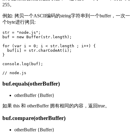
255。
例如: 拷贝一个ASCII编码的string字符串到一个buffer，一次一
个byte进行拷贝:
str = "node.js";

buf = new Buffer(str.length);

for (var i = 0; i < str.length ; i++) {

  buf[i] = str.charCodeAt(i);

}

console.log(buf);

buf.equals(otherBuffer)
otherBuffer {Buffer}
如果 this 和 otherBuffer 拥有相同的内容，返回true。
buf.compare(otherBuffer)
otherBuffer {Buffer}