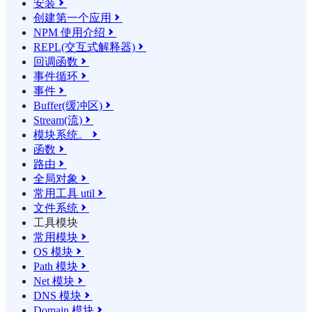
安装

创建第一个应用

NPM 使用介绍

REPL(交互式解释器)

回调函数

事件循环

事件

Buffer(缓冲区)

Stream(流)

模块系统。

函数

路由

全局对象

常用工具 util

文件系统

工具模块
常用模块

OS 模块

Path 模块

Net 模块

DNS 模块

Domain 模块
