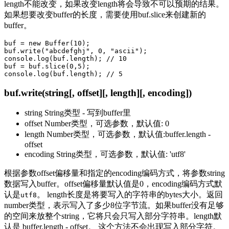
length不能改变，如果改变length将会导致不可以预期的结果。
如果想要改变buffer的长度，需要使用buf.slice来创建新的
buffer。
buf = new Buffer(10);

buf.write("abcdefghj", 0, "ascii");

console.log(buf.length); // 10

buf = buf.slice(0,5);

buf.write(string[, offset][, length][, encoding])
string String类型 - 写到buffer里
offset Number类型，可选参数，默认值: 0
length Number类型，可选参数，默认值:buffer.length -
offset
encoding String类型，可选参数，默认值: 'utf8'
根据参数offset偏移量和指定的encoding编码方式，将参数string
数据写入buffer。offset偏移量默认值是0，encoding编码方式默
认是
。 length长度是将要写入的字符串的bytes大小。返回
utf8
number类型，表示写入了多少8位字节流。如果buffer没有足够
的空间来放整个string，它将只会只写入部分字符串。length默
认是 buffer.length - offset。 这个方法不会出现写入部分字符。