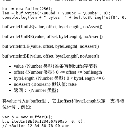
buf = new Buffer(256);

len = buf.write('\u00bd + \u00bc = \u00be', 0);

buf.writeUIntLE(value, offset, byteLength[, noAssert])
buf.writeUIntBE(value, offset, byteLength[, noAssert])
buf.writeIntLE(value, offset, byteLength[, noAssert])
buf.writeIntBE(value, offset, byteLength[, noAssert])
value {Number 类型}准备写到buffer字节数
offset {Number 类型} 0 <= offset <= buf.length
byteLength {Number 类型} 0 < byteLength <= 6
noAssert {Boolean} 默认值: false
返回： {Number 类型}
将value写入到buffer里， 它由offset和byteLength决定，支持48
位计算，例如:
var b = new Buffer(6);

b.writeUIntBE(0x1234567890ab, 0, 6);
