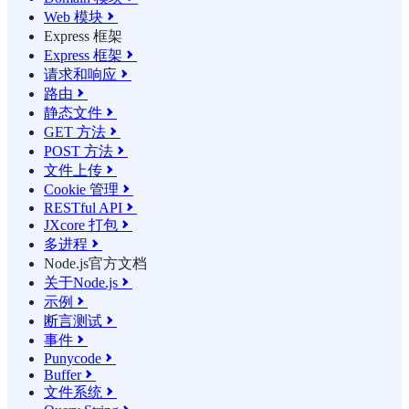
Web 模块

Express 框架
Express 框架

请求和响应

路由

静态文件

GET 方法

POST 方法

文件上传

Cookie 管理

RESTful API

JXcore 打包

多进程

Node.js官方文档
关于Node.js

示例

断言测试

事件

Punycode

Buffer

文件系统
