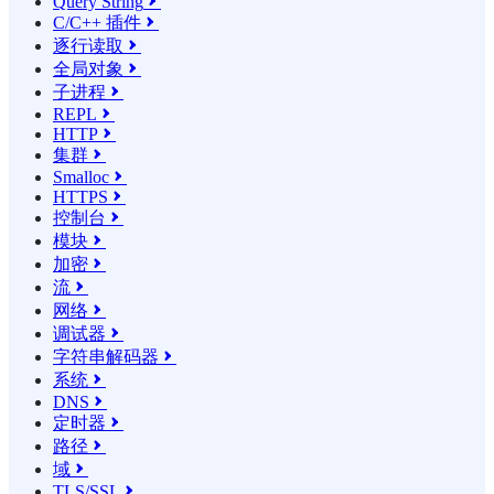
Query String

C/C++ 插件

逐行读取

全局对象

子进程

REPL

HTTP

集群

Smalloc

HTTPS

控制台

模块

加密

流

网络

调试器

字符串解码器

系统

DNS

定时器

路径

域

TLS/SSL
