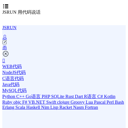
JSRUN 用代码说话
JSRUN
WEB代码
NodeJS代码
C语言代码
Java代码
MySQL代码
Python
C++
Go语言
PHP
SQLite
Rust
Dart
R语言
C#
Kotlin
Ruby
objc
F#
VB.NET
Swift
clojure
Groovy
Lua
Pascal
Perl
Bash
Erlang
Scala
Haskell
Nim
Lisp
Racket
Nasm
Fortran