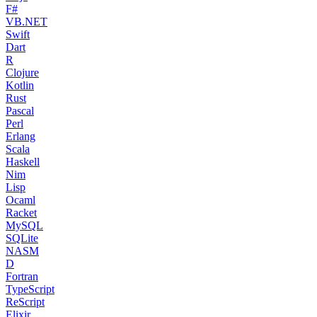
F#
VB.NET
Swift
Dart
R
Clojure
Kotlin
Rust
Pascal
Perl
Erlang
Scala
Haskell
Nim
Lisp
Ocaml
Racket
MySQL
SQLite
NASM
D
Fortran
TypeScript
ReScript
Elixir