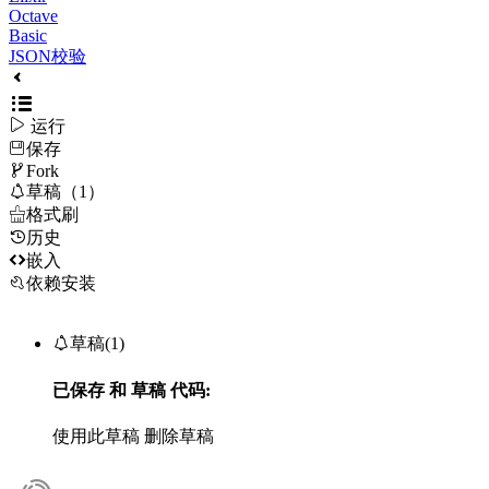
Octave
Basic
JSON校验

运行
保存

Fork

草稿（1）

格式刷
历史

嵌入
依赖安装

草稿(1)
已保存
和
草稿
代码:
使用此草稿
删除草稿