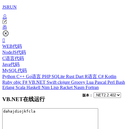
JSRUN
WEB代码
NodeJS代码
C语言代码
Java代码
MySQL代码
Python
C++
Go语言
PHP
SQLite
Rust
Dart
R语言
C#
Kotlin
Ruby
objc
F#
VB.NET
Swift
clojure
Groovy
Lua
Pascal
Perl
Bash
Erlang
Scala
Haskell
Nim
Lisp
Racket
Nasm
Fortran
版本：
VB.NET在线运行