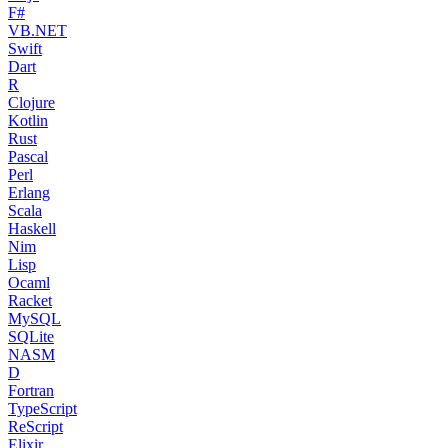
F#
VB.NET
Swift
Dart
R
Clojure
Kotlin
Rust
Pascal
Perl
Erlang
Scala
Haskell
Nim
Lisp
Ocaml
Racket
MySQL
SQLite
NASM
D
Fortran
TypeScript
ReScript
Elixir