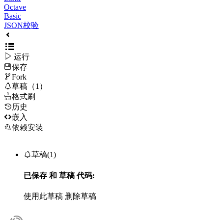
Octave
Basic
JSON校验

运行
保存

Fork

草稿（1）

格式刷
历史

嵌入
依赖安装

草稿(1)
已保存
和
草稿
代码:
使用此草稿
删除草稿