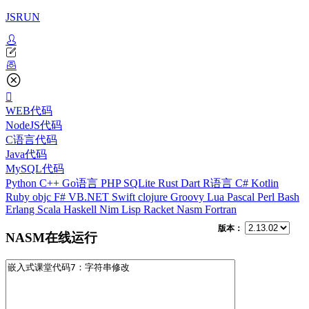
JSRUN
WEB代码
NodeJS代码
C语言代码
Java代码
MySQL代码
Python
C++
Go语言
PHP
SQLite
Rust
Dart
R语言
C#
Kotlin
Ruby
objc
F#
VB.NET
Swift
clojure
Groovy
Lua
Pascal
Perl
Bash
Erlang
Scala
Haskell
Nim
Lisp
Racket
Nasm
Fortran
版本：
NASM在线运行