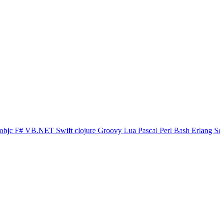
objc
F#
VB.NET
Swift
clojure
Groovy
Lua
Pascal
Perl
Bash
Erlang
S