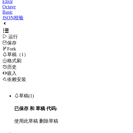
Elixir
Octave
Basic
JSON校验

运行
保存

Fork

草稿（1）

格式刷
历史

嵌入
依赖安装

草稿(1)
已保存
和
草稿
代码:
使用此草稿
删除草稿