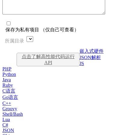
保存为私有项目 （仅自己可查看）
所属目录
嵌入式硬件
点击了解高性能代码运行
JSON解析
API
JS
PHP
Python
Java
Ruby
C语言
Go语言
C++
Groovy
Shell/Bash
Lua
C#
JSON