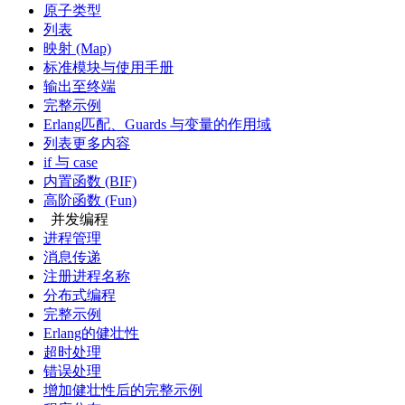
原子类型
列表
映射 (Map)
标准模块与使用手册
输出至终端
完整示例
Erlang匹配、Guards 与变量的作用域
列表更多内容
if 与 case
内置函数 (BIF)
高阶函数 (Fun)
并发编程
进程管理
消息传递
注册进程名称
分布式编程
完整示例
Erlang的健壮性
超时处理
错误处理
增加健壮性后的完整示例