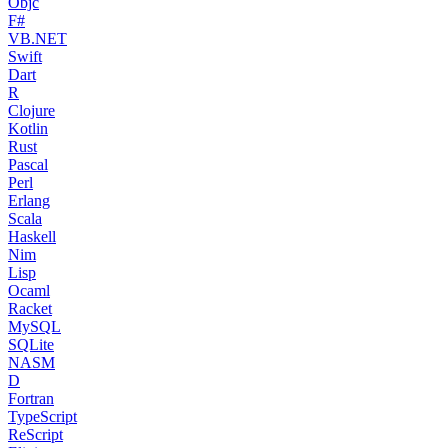
Objc
F#
VB.NET
Swift
Dart
R
Clojure
Kotlin
Rust
Pascal
Perl
Erlang
Scala
Haskell
Nim
Lisp
Ocaml
Racket
MySQL
SQLite
NASM
D
Fortran
TypeScript
ReScript