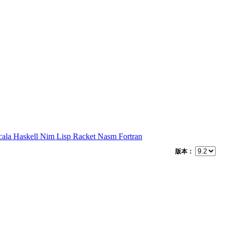
cala
Haskell
Nim
Lisp
Racket
Nasm
Fortran
版本：