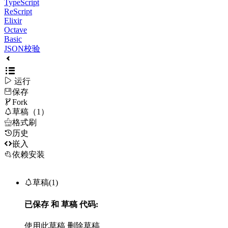
TypeScript
ReScript
Elixir
Octave
Basic
JSON校验

运行
保存

Fork

草稿（1）

格式刷
历史

嵌入
依赖安装

草稿(1)
已保存
和
草稿
代码:
使用此草稿
删除草稿