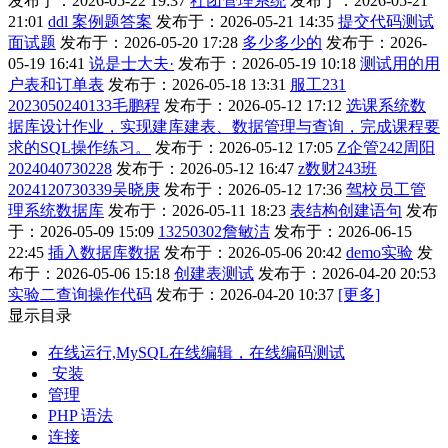
发布于：2026-05-22 19:37
社团管理系统
发布于：2026-05-21
21:01
ddl 案例题答案
发布于：2026-05-21 14:35
提交代码测试
面试题
发布于：2026-05-20 17:28
多少多少的
发布于：2026-
05-19 16:41
说是士大夫·
发布于：2026-05-19 10:18
测试用的用
户表和订单表
发布于：2026-05-18 13:31
服工231
2023050240133毛鹏程
发布于：2026-05-12 17:12
选课系统数
据库设计作业，实现建库建表、数据管理与查询，完成课程要
求的SQL操作练习。
发布于：2026-05-12 17:05
Z企管242周阳
2024040730228
发布于：2026-05-12 16:47
z数财243班
2024120730339吴晓庚
发布于：2026-05-12 17:36
驾校员工管
理系统数据库
发布于：2026-05-11 18:23
表结构创建语句
发布
于：2026-05-09 15:09
13250302詹敏洁
发布于：2026-06-15
22:45
插入数据库数据
发布于：2026-05-06 20:42
demo实验
发
布于：2026-05-06 15:18
创建表测试
发布于：2026-04-20 20:53
实验二查询操作代码
发布于：2026-04-20 10:37
[更多]
显示目录
在线运行,MySQL在线编辑，在线编码测试
安装
管理
PHP 语法
连接