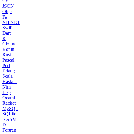
C#
JSON
Objc
F#
VB.NET
Swift
Dart
R
Clojure
Kotlin
Rust
Pascal
Perl
Erlang
Scala
Haskell
Nim
Lisp
Ocaml
Racket
MySQL
SQLite
NASM
D
Fortran