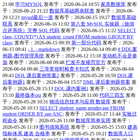
21:08
学习MYSQL
发布于：2026-06-24 10:55
家具数据库
发布
于：2026-06-22 21:22
数据库基础两表联查
发布于：2026-06-
29 12:21
mysql最后一道
发布于：2026-06-15 19:27
数据库基础
联系
发布于：2026-06-16 11:02
第八套 MySQL 实操题（旅游
点评系统）完整 SQL 代码
发布于：2026-06-15 11:22
SELECT
class, COUNT(*) AS student_count FROM students GROUP BY
class;
发布于：2026-06-15 09:39
第一部分代码
发布于：2026-
06-15 09:41
- 1. - markdown
发布于：2026-06-14 09:49
# DDL案
例题-图书管理系统
发布于：2026-06-12 15:18
发动机不会是参
加
发布于：2026-06-08 09:48
纻发不发规范官方
发布于：
2026-06-04 09:46
三等奖按时检查卡扣式
发布于：2026-06-04
09:43
DQL 课后案例答案2
发布于：2026-05-28 16:59
DQL课
后案例题1
发布于：2026-06-04 15:57
DML 课后案例题答案
发
布于：2026-05-28 15:13
DQL 课内案例1
发布于：2026-05-28
15:10
最终版本orz
发布于：2026-05-28 11:00
代码三四五
发布
于：2026-05-28 10:31
物流信息技术与应用 数据库
发布于：
2026-05-28 10:13
SELECT student_name,gender,age FROM
student ORDER BY age ASC;
发布于：2026-05-27 11:44
实验过
程命令
发布于：2026-05-26 11:08
数据库简单实用
发布于：
2026-05-26 11:19
图书借阅系统
发布于：2026-05-25 15:03
建表
指标体系 建表 合格率
发布于：2026-05-25 10:21
数据库入口