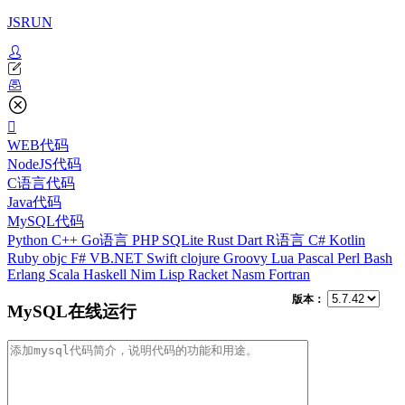
JSRUN
WEB代码
NodeJS代码
C语言代码
Java代码
MySQL代码
Python
C++
Go语言
PHP
SQLite
Rust
Dart
R语言
C#
Kotlin
Ruby
objc
F#
VB.NET
Swift
clojure
Groovy
Lua
Pascal
Perl
Bash
Erlang
Scala
Haskell
Nim
Lisp
Racket
Nasm
Fortran
版本：
MySQL在线运行