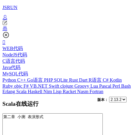
JSRUN
WEB代码
NodeJS代码
C语言代码
Java代码
MySQL代码
Python
C++
Go语言
PHP
SQLite
Rust
Dart
R语言
C#
Kotlin
Ruby
objc
F#
VB.NET
Swift
clojure
Groovy
Lua
Pascal
Perl
Bash
Erlang
Scala
Haskell
Nim
Lisp
Racket
Nasm
Fortran
版本：
Scala在线运行