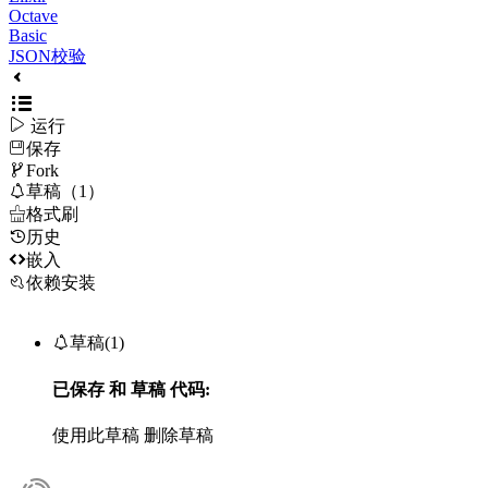
Octave
Basic
JSON校验

运行
保存

Fork

草稿（1）

格式刷
历史

嵌入
依赖安装

草稿(1)
已保存
和
草稿
代码:
使用此草稿
删除草稿