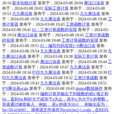
20:10
薪水扣税计算
发布于：2024-03-08 20:04
乘法口诀表
发
布于：2024-03-08 20:02
实际工资计算
发布于：2024-03-08
19:53
九九乘法表
发布于：2024-03-08 19:53
九九乘法表
发布
于：2024-03-08 19:50
九九乘法表
发布于：2024-03-08 19:46
工
资计算器
发布于：2024-03-08 19:43
工资函数计算
发布于：
2024-03-08 19:41
02：工资计算函数的实现
发布于：2024-03-
08 19:54
乘法口诀表
发布于：2024-03-08 19:41
工资计算函数
的实现
发布于：2024-03-08 19:48
工资计算函数的实现
发布
于：2024-03-08 19:51
01：编写代码实现1~9乘法口诀
发布
于：2024-03-08 19:54
九九乘法表
发布于：2024-03-08 19:39
九
九乘法口诀表
发布于：2024-03-08 19:38
实际工资计算
发布
于：2024-03-08 19:45
乘法口诀表
发布于：2024-03-08 19:44
工
资函数计算
发布于：2024-03-08 19:47
九九乘法表
发布于：
2024-03-08 19:34
打印九九乘法表
发布于：2024-03-08 19:39
打
印九九乘法表
发布于：2024-03-08 19:32
工资计算函数
发布
于：2024-03-08 19:43
九九乘法表
发布于：2024-03-08 19:51
9*9乘法表scala
发布于：2024-03-08 19:43
demo4数组操作
发布
于：2024-03-08 19:13
编程计算并输出下列级数的前n 项之和
Sn，直到Sn 刚好大于或等于q为止，其中q 为大于0 的整数，
其值通过键盘输入。例如， 若q 的值为50.0 ， 则输出应为：
Sn=50.416695 。请将源文件保存为exercise2-1.scala，在REPL