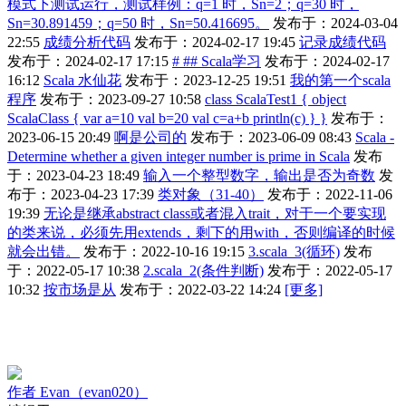
模式下测试运行，测试样例：q=1 时，Sn=2；q=30 时，
Sn=30.891459；q=50 时，Sn=50.416695。
发布于：2024-03-04
22:55
成绩分析代码
发布于：2024-02-17 19:45
记录成绩代码
发布于：2024-02-17 17:15
# ## Scala学习
发布于：2024-02-17
16:12
Scala 水仙花
发布于：2023-12-25 19:51
我的第一个scala
程序
发布于：2023-09-27 10:58
class ScalaTest1 { object
ScalaClass { var a=10 val b=20 val c=a+b println(c) } }
发布于：
2023-06-15 20:49
啊是公司的
发布于：2023-06-09 08:43
Scala -
Determine whether a given integer number is prime in Scala
发布
于：2023-04-23 18:49
输入一个整型数字，输出是否为奇数
发
布于：2023-04-23 17:39
类对象（31-40）
发布于：2022-11-06
19:39
无论是继承abstract class或者混入trait，对于一个要实现
的类来说，必须先用extends，剩下的用with，否则编译的时候
就会出错。
发布于：2022-10-16 19:15
3.scala_3(循环)
发布
于：2022-05-17 10:38
2.scala_2(条件判断)
发布于：2022-05-17
10:32
按市场是从
发布于：2022-03-22 14:24
[更多]
作者
Evan（evan020）