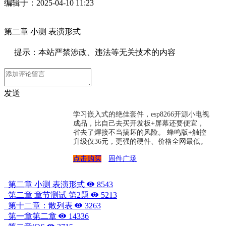
编辑于：2025-04-10 11:23
第二章 小测 表演形式
提示：本站严禁涉政、违法等无关技术的内容
发送
学习嵌入式的绝佳套件，esp8266开源小电视
成品，比自己去买开发板+屏幕还要便宜，
省去了焊接不当搞坏的风险。 蜂鸣版+触控
升级仅36元，更强的硬件、价格全网最低。
点击购买
固件广场
第二章 小测 表演形式
8543
第二章 章节测试 第2题
5213
第十二章：散列表
3263
第一章第二章
14336