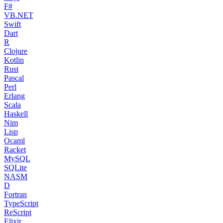
F#
VB.NET
Swift
Dart
R
Clojure
Kotlin
Rust
Pascal
Perl
Erlang
Scala
Haskell
Nim
Lisp
Ocaml
Racket
MySQL
SQLite
NASM
D
Fortran
TypeScript
ReScript
Elixir