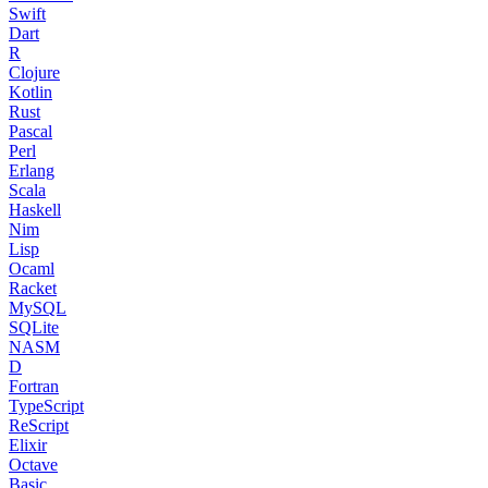
Swift
Dart
R
Clojure
Kotlin
Rust
Pascal
Perl
Erlang
Scala
Haskell
Nim
Lisp
Ocaml
Racket
MySQL
SQLite
NASM
D
Fortran
TypeScript
ReScript
Elixir
Octave
Basic