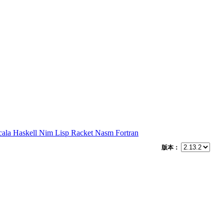
cala
Haskell
Nim
Lisp
Racket
Nasm
Fortran
版本：