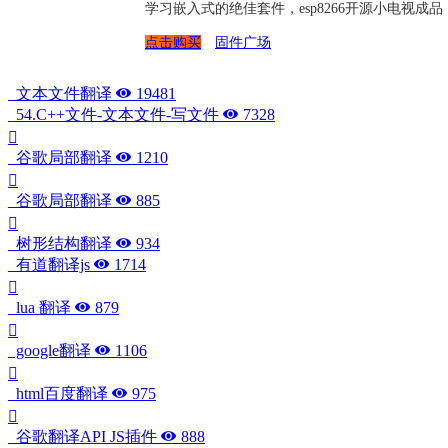
学习嵌入式的绝佳套件，esp8266开源小电视
点击购买
固件广场
文本文件翻译
19481
54.C++文件-文本文件-写文件
7328
谷歌局部翻译
1210
谷歌局部翻译
885
树形结构翻译
934
有道翻译js
1714
lua 翻译
879
google翻译
1106
html百度翻译
975
谷歌翻译API JS插件
888