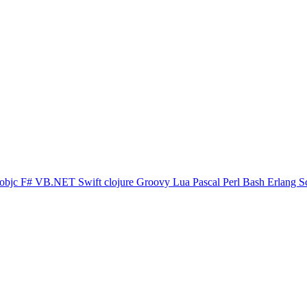
objc
F#
VB.NET
Swift
clojure
Groovy
Lua
Pascal
Perl
Bash
Erlang
S