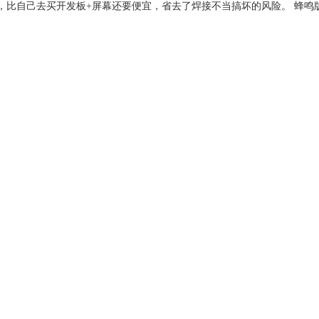
成品，比自己去买开发板+屏幕还要便宜，省去了焊接不当搞坏的风险。 蜂鸣