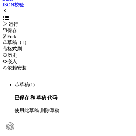
JSON校验

运行
保存

Fork

草稿（1）

格式刷
历史

嵌入
依赖安装

草稿(1)
已保存
和
草稿
代码:
使用此草稿
删除草稿