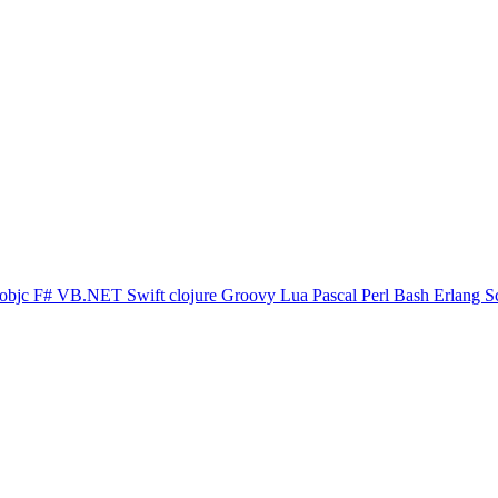
objc
F#
VB.NET
Swift
clojure
Groovy
Lua
Pascal
Perl
Bash
Erlang
S