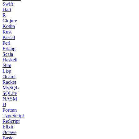
Swift
Dart
R
Clojure
Kotlin
Rust
Pascal
Perl
Erlang
Scala
Haskell
Nim
Lisp
Ocaml
Racket
MySQL
SQLite
NASM
D
Fortran
TypeScript
ReScript
Elixir
Octave
Basic