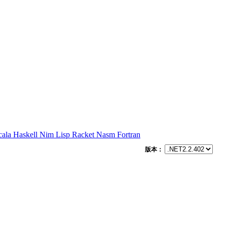
cala
Haskell
Nim
Lisp
Racket
Nasm
Fortran
版本：