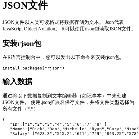
JSON文件
JSON文件以人类可读格式将数据存储为文本。 Json代表
JavaScript Object Notation。 R可以使用rjson包读取JSON文件。
安装rjson包
在R语言控制台中，您可以发出以下命令来安装rjson包。
输入数据
通过将以下数据复制到文本编辑器（如记事本）中来创建
JSON文件。 使用.json扩展名保存文件，并将文件类型选择为
所有文件（*.*）。
{ 

   "ID":["1","2","3","4","5","6","7","8" ],

   "Name":["Rick","Dan","Michelle","Ryan","Gary","Nina"
   "Salary":["623.3","515.2","611","729","843.25","578"