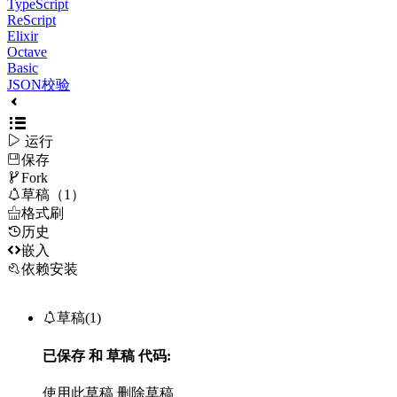
TypeScript
ReScript
Elixir
Octave
Basic
JSON校验

运行
保存

Fork

草稿（1）

格式刷
历史

嵌入
依赖安装

草稿(1)
已保存
和
草稿
代码:
使用此草稿
删除草稿