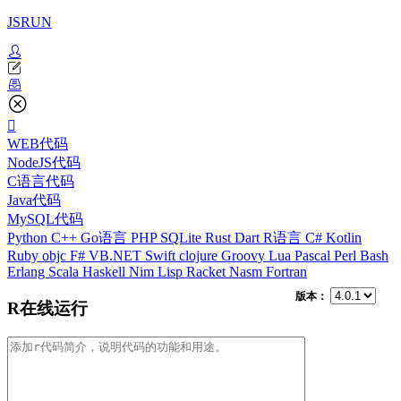
JSRUN
WEB代码
NodeJS代码
C语言代码
Java代码
MySQL代码
Python
C++
Go语言
PHP
SQLite
Rust
Dart
R语言
C#
Kotlin
Ruby
objc
F#
VB.NET
Swift
clojure
Groovy
Lua
Pascal
Perl
Bash
Erlang
Scala
Haskell
Nim
Lisp
Racket
Nasm
Fortran
版本：
R在线运行