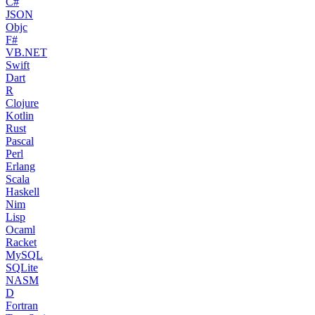
C#
JSON
Objc
F#
VB.NET
Swift
Dart
R
Clojure
Kotlin
Rust
Pascal
Perl
Erlang
Scala
Haskell
Nim
Lisp
Ocaml
Racket
MySQL
SQLite
NASM
D
Fortran