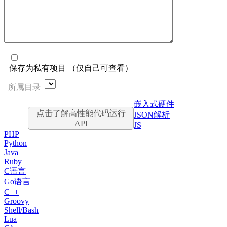
保存为私有项目 （仅自己可查看）
所属目录
嵌入式硬件
点击了解高性能代码运行
JSON解析
API
JS
PHP
Python
Java
Ruby
C语言
Go语言
C++
Groovy
Shell/Bash
Lua