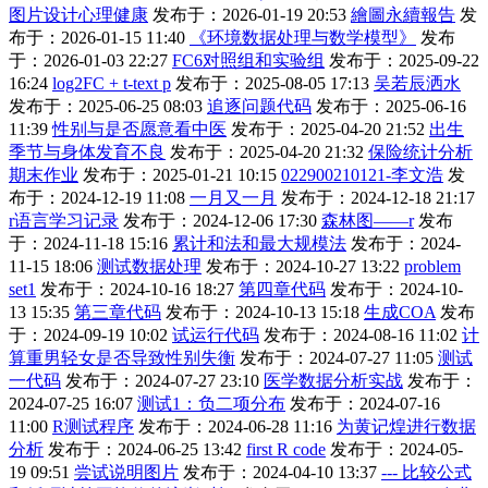
图片设计心理健康
发布于：2026-01-19 20:53
繪圖永續報告
发
布于：2026-01-15 11:40
《环境数据处理与数学模型》
发布
于：2026-01-03 22:27
FC6对照组和实验组
发布于：2025-09-22
16:24
log2FC + t-text p
发布于：2025-08-05 17:13
吴若辰洒水
发布于：2025-06-25 08:03
追逐问题代码
发布于：2025-06-16
11:39
性别与是否愿意看中医
发布于：2025-04-20 21:52
出生
季节与身体发育不良
发布于：2025-04-20 21:32
保险统计分析
期末作业
发布于：2025-01-21 10:15
022900210121-李文浩
发
布于：2024-12-19 11:08
一月又一月
发布于：2024-12-18 21:17
r语言学习记录
发布于：2024-12-06 17:30
森林图——r
发布
于：2024-11-18 15:16
累计和法和最大规模法
发布于：2024-
11-15 18:06
测试数据处理
发布于：2024-10-27 13:22
problem
set1
发布于：2024-10-16 18:27
第四章代码
发布于：2024-10-
13 15:35
第三章代码
发布于：2024-10-13 15:18
生成COA
发布
于：2024-09-19 10:02
试运行代码
发布于：2024-08-16 11:02
计
算重男轻女是否导致性别失衡
发布于：2024-07-27 11:05
测试
一代码
发布于：2024-07-27 23:10
医学数据分析实战
发布于：
2024-07-25 16:07
测试1：负二项分布
发布于：2024-07-16
11:00
R测试程序
发布于：2024-06-28 11:16
为黄记煌进行数据
分析
发布于：2024-06-25 13:42
first R code
发布于：2024-05-
19 09:51
尝试说明图片
发布于：2024-04-10 13:37
--- 比较公式