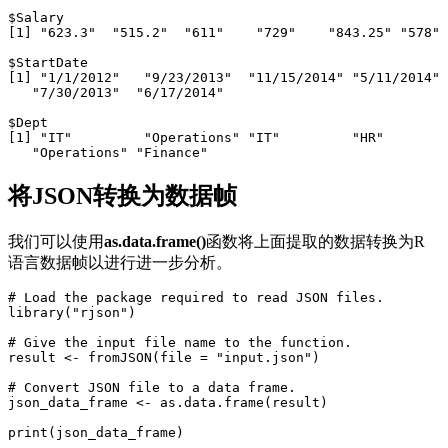
$Salary

[1] "623.3"  "515.2"  "611"    "729"    "843.25" "578" 
$StartDate

[1] "1/1/2012"   "9/23/2013"  "11/15/2014" "5/11/2014" 
   "7/30/2013"  "6/17/2014"

$Dept

[1] "IT"         "Operations" "IT"         "HR"        
将JSON转换为数据帧
我们可以使用
as.data.frame()
函数将上面提取的数据转换为R
语言数据帧以进行进一步分析。
# Load the package required to read JSON files.

library("rjson")

# Give the input file name to the function.

result <- fromJSON(file = "input.json")

# Convert JSON file to a data frame.

json_data_frame <- as.data.frame(result)
