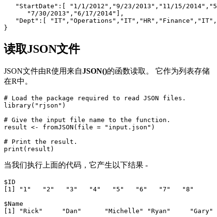
   "StartDate":[ "1/1/2012","9/23/2013","11/15/2014","5
      "7/30/2013","6/17/2014"],

   "Dept":[ "IT","Operations","IT","HR","Finance","IT",
读取JSON文件
JSON文件由R使用来自
JSON()
的函数读取。 它作为列表存储
在R中。
# Load the package required to read JSON files.

library("rjson")

# Give the input file name to the function.

result <- fromJSON(file = "input.json")

# Print the result.

当我们执行上面的代码，它产生以下结果 -
$ID

[1] "1"   "2"   "3"   "4"   "5"   "6"   "7"   "8"

$Name

[1] "Rick"     "Dan"      "Michelle" "Ryan"     "Gary" 