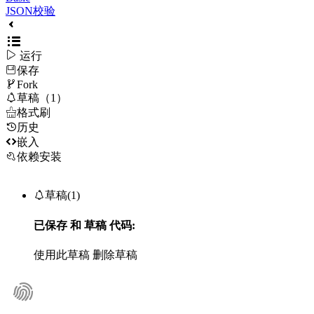
JSON校验

运行
保存

Fork

草稿（1）

格式刷
历史

嵌入
依赖安装

草稿(1)
已保存
和
草稿
代码:
使用此草稿
删除草稿