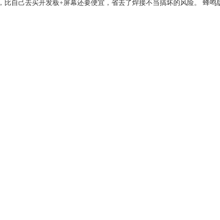
成品，比自己去买开发板+屏幕还要便宜，省去了焊接不当搞坏的风险。 蜂鸣