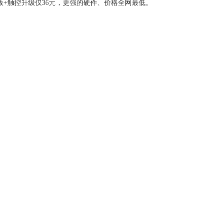
版+触控升级仅36元，更强的硬件、价格全网最低。