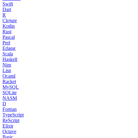
Swift
Dart
R
Clojure
Kotlin
Rust
Pascal
Perl
Erlang
Scala
Haskell
Nim
Lisp
Ocaml
Racket
MySQL
SQLite
NASM
D
Fortran
TypeScript
ReScript
Elixir
Octave
Basic