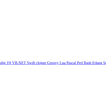
objc
F#
VB.NET
Swift
clojure
Groovy
Lua
Pascal
Perl
Bash
Erlang
S