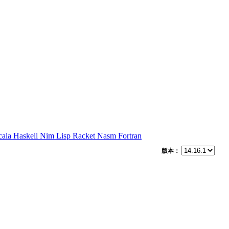
cala
Haskell
Nim
Lisp
Racket
Nasm
Fortran
版本：