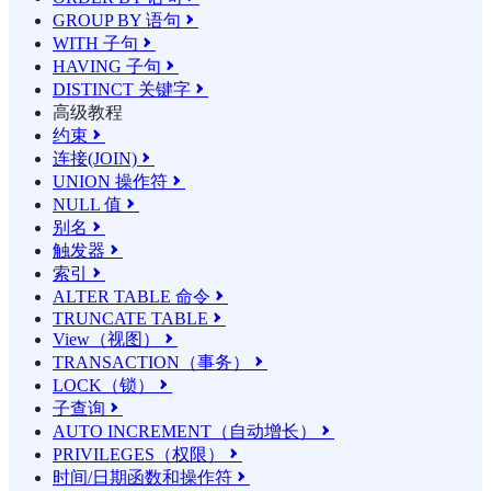
GROUP BY 语句

WITH 子句

HAVING 子句

DISTINCT 关键字

高级教程
约束

连接(JOIN)

UNION 操作符

NULL 值

别名

触发器

索引

ALTER TABLE 命令

TRUNCATE TABLE

View（视图）

TRANSACTION（事务）

LOCK（锁）

子查询

AUTO INCREMENT（自动增长）

PRIVILEGES（权限）

时间/日期函数和操作符
