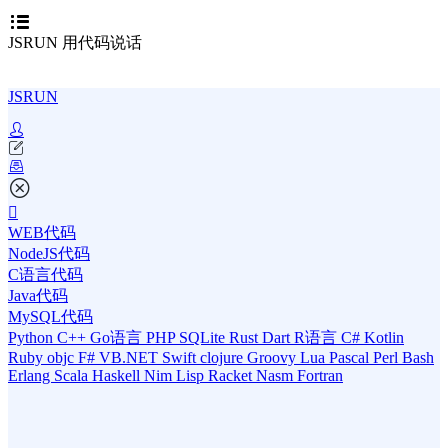
JSRUN 用代码说话
JSRUN
WEB代码
NodeJS代码
C语言代码
Java代码
MySQL代码
Python
C++
Go语言
PHP
SQLite
Rust
Dart
R语言
C#
Kotlin
Ruby
objc
F#
VB.NET
Swift
clojure
Groovy
Lua
Pascal
Perl
Bash
Erlang
Scala
Haskell
Nim
Lisp
Racket
Nasm
Fortran