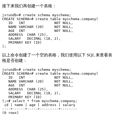
接下来我们再创建一个表格：
jsrundb=# create schema myschema;

CREATE SCHEMA=# create table myschema.company(

   ID   INT              NOT NULL,

   NAME VARCHAR (20)     NOT NULL,

   AGE  INT              NOT NULL,

   ADDRESS  CHAR (25),

   SALARY   DECIMAL (18, 2),

   PRIMARY KEY (ID)

以上命令创建了一个空的表格，我们使用以下 SQL 来查看表
格是否创建：
jsrundb=# create schema myschema;

CREATE SCHEMA=# create table myschema.company(

   ID   INT              NOT NULL,

   NAME VARCHAR (20)     NOT NULL,

   AGE  INT              NOT NULL,

   ADDRESS  CHAR (25),

   SALARY   DECIMAL (18, 2),

   PRIMARY KEY (ID)

);=# select * from myschema.company;

 id | name | age | address | salary 

----+------+-----+---------+--------
