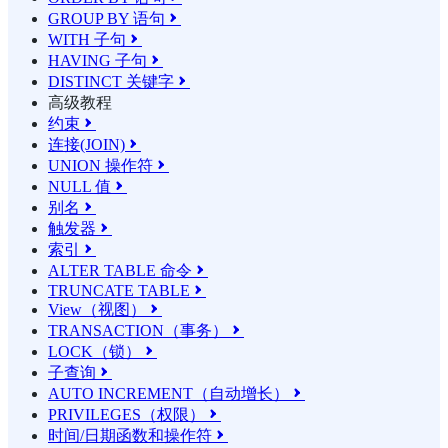
GROUP BY 语句

WITH 子句

HAVING 子句

DISTINCT 关键字

高级教程
约束

连接(JOIN)

UNION 操作符

NULL 值

别名

触发器

索引

ALTER TABLE 命令

TRUNCATE TABLE

View（视图）

TRANSACTION（事务）

LOCK（锁）

子查询

AUTO INCREMENT（自动增长）

PRIVILEGES（权限）

时间/日期函数和操作符
