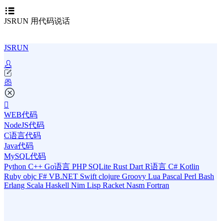
JSRUN 用代码说话
JSRUN
WEB代码
NodeJS代码
C语言代码
Java代码
MySQL代码
Python
C++
Go语言
PHP
SQLite
Rust
Dart
R语言
C#
Kotlin
Ruby
objc
F#
VB.NET
Swift
clojure
Groovy
Lua
Pascal
Perl
Bash
Erlang
Scala
Haskell
Nim
Lisp
Racket
Nasm
Fortran