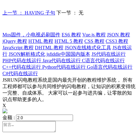
上一节 ： HAVING 子句
下一节 ： 无
Mos固件，小电视必刷固件
ES6 教程
Vue.js 教程
JSON 教程
jQuery 教程
HTML 教程
HTML 5 教程
CSS 教程
CSS3 教程
JavaScript 教程
DHTML 教程
JSON在线格式化工具
JS在线运
行
JSON解析格式化
jsfiddle中国国内版本
JS代码在线运行
PHP代码在线运行
Java代码在线运行
C语言代码在线运行
C++代码在线运行
Python代码在线运行
Go语言代码在线运行
C#代码在线运行
JSRUN闪电教程系统是国内最先开创的教程维护系统， 所有
工程师都可以参与共同维护的闪电教程，让知识的积累变得统
一完整、自成体系。 大家可以一起参与进共编，让零散的知
识点帮助更多的人。
X
金额 :