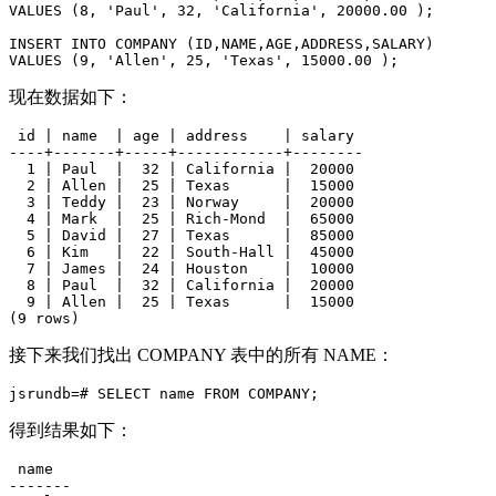
VALUES (8, 'Paul', 32, 'California', 20000.00 );

INSERT INTO COMPANY (ID,NAME,AGE,ADDRESS,SALARY)

现在数据如下：
 id | name  | age | address    | salary

----+-------+-----+------------+--------

  1 | Paul  |  32 | California |  20000

  2 | Allen |  25 | Texas      |  15000

  3 | Teddy |  23 | Norway     |  20000

  4 | Mark  |  25 | Rich-Mond  |  65000

  5 | David |  27 | Texas      |  85000

  6 | Kim   |  22 | South-Hall |  45000

  7 | James |  24 | Houston    |  10000

  8 | Paul  |  32 | California |  20000

  9 | Allen |  25 | Texas      |  15000

接下来我们找出 COMPANY 表中的所有 NAME：
得到结果如下：
 name

-------
