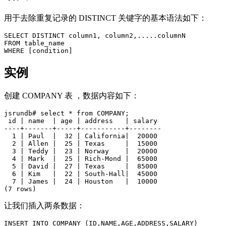
用于去除重复记录的 DISTINCT 关键字的基本语法如下：
SELECT DISTINCT column1, column2,.....columnN

FROM table_name

实例
创建 COMPANY 表 ，数据内容如下：
jsrundb# select * from COMPANY;

 id | name  | age | address   | salary

----+-------+-----+-----------+--------

  1 | Paul  |  32 | California|  20000

  2 | Allen |  25 | Texas     |  15000

  3 | Teddy |  23 | Norway    |  20000

  4 | Mark  |  25 | Rich-Mond |  65000

  5 | David |  27 | Texas     |  85000

  6 | Kim   |  22 | South-Hall|  45000

  7 | James |  24 | Houston   |  10000

让我们插入两条数据：
INSERT INTO COMPANY (ID,NAME,AGE,ADDRESS,SALARY)
