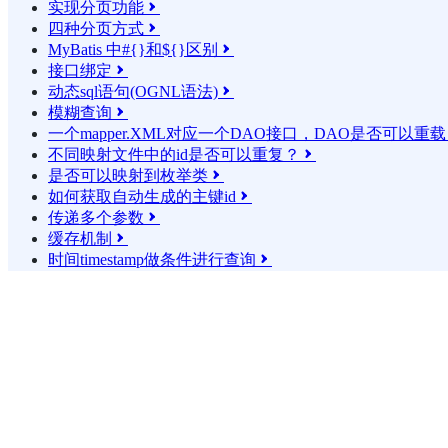
实现分页功能

四种分页方式

MyBatis 中#{}和${}区别

接口绑定

动态sql语句(OGNL语法)

模糊查询

一个mapper.XML对应一个DAO接口，DAO是否可以重
不同映射文件中的id是否可以重复？

是否可以映射到枚举类

如何获取自动生成的主键id

传递多个参数

缓存机制

时间timestamp做条件进行查询
