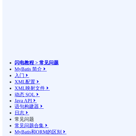
闪电教程 > 常见问题
MyBatis 简介

入门

XML配置

XML映射文件

动态 SQL

Java API

语句构建器

日志

常见问题
常见问题合集

MyBatis和ORM的区别
