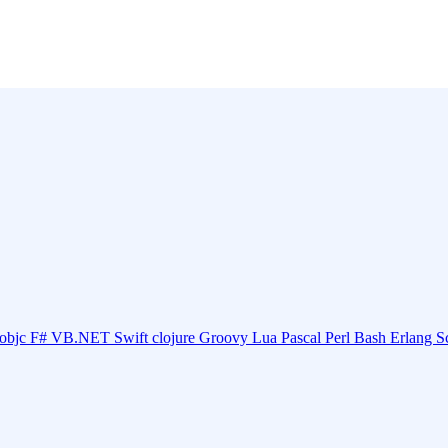
objc
F#
VB.NET
Swift
clojure
Groovy
Lua
Pascal
Perl
Bash
Erlang
S