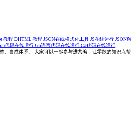
ipt 教程
DHTML 教程
JSON在线格式化工具
JS在线运行
JSON解
thon代码在线运行
Go语言代码在线运行
C#代码在线运行
完整、自成体系。 大家可以一起参与进共编，让零散的知识点帮