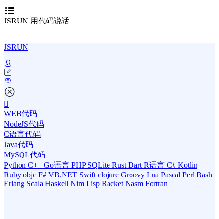
JSRUN 用代码说话
JSRUN
WEB代码
NodeJS代码
C语言代码
Java代码
MySQL代码
Python
C++
Go语言
PHP
SQLite
Rust
Dart
R语言
C#
Kotlin
Ruby
objc
F#
VB.NET
Swift
clojure
Groovy
Lua
Pascal
Perl
Bash
Erlang
Scala
Haskell
Nim
Lisp
Racket
Nasm
Fortran