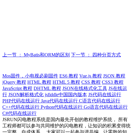
上一节 ： MyBatis和ORM的区别
下一节 ： 四种分页方式
Mos固件，小电视必刷固件
ES6 教程
Vue.js 教程
JSON 教程
jQuery 教程
HTML 教程
HTML 5 教程
CSS 教程
CSS3 教程
JavaScript 教程
DHTML 教程
JSON在线格式化工具
JS在线运
行
JSON解析格式化
jsfiddle中国国内版本
JS代码在线运行
PHP代码在线运行
Java代码在线运行
C语言代码在线运行
C++代码在线运行
Python代码在线运行
Go语言代码在线运行
C#代码在线运行
JSRUN闪电教程系统是国内最先开创的教程维护系统， 所有
工程师都可以参与共同维护的闪电教程，让知识的积累变得统
一完整、自成体系。 大家可以一起参与进共编，让零散的知