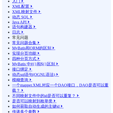
入门

XML配置

XML映射文件

动态 SQL

Java API

语句构建器

日志

常见问题
常见问题合集

MyBatis和ORM的区别

实现分页功能

四种分页方式

MyBatis 中#{}和${}区别

接口绑定

动态sql语句(OGNL语法)

模糊查询

一个mapper.XML对应一个DAO接口，DAO是否可以重
载？

不同映射文件中的id是否可以重复？

是否可以映射到枚举类

如何获取自动生成的主键id

传递多个参数
