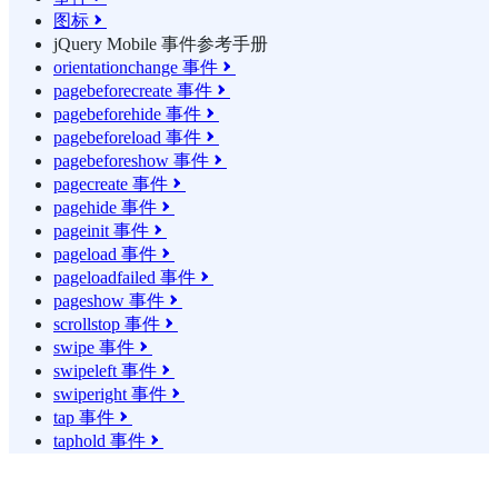
图标

jQuery Mobile 事件参考手册
orientationchange 事件

pagebeforecreate 事件

pagebeforehide 事件

pagebeforeload 事件

pagebeforeshow 事件

pagecreate 事件

pagehide 事件

pageinit 事件

pageload 事件

pageloadfailed 事件

pageshow 事件

scrollstop 事件

swipe 事件

swipeleft 事件

swiperight 事件

tap 事件

taphold 事件
