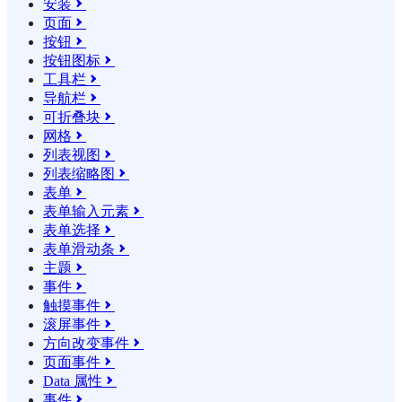
安装

页面

按钮

按钮图标

工具栏

导航栏

可折叠块

网格

列表视图

列表缩略图

表单

表单输入元素

表单选择

表单滑动条

主题

事件

触摸事件

滚屏事件

方向改变事件

页面事件

Data 属性

事件
