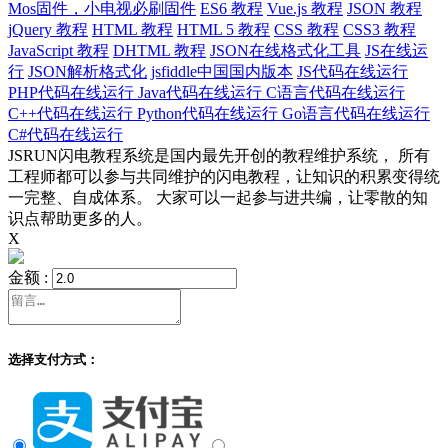
Mos固件，小电视必刷固件
ES6 教程
Vue.js 教程
JSON 教程
jQuery 教程
HTML 教程
HTML 5 教程
CSS 教程
CSS3 教程
JavaScript 教程
DHTML 教程
JSON在线格式化工具
JS在线运
行
JSON解析格式化
jsfiddle中国国内版本
JS代码在线运行
PHP代码在线运行
Java代码在线运行
C语言代码在线运行
C++代码在线运行
Python代码在线运行
Go语言代码在线运行
C#代码在线运行
JSRUN闪电教程系统是国内最先开创的教程维护系统， 所有
工程师都可以参与共同维护的闪电教程，让知识的积累变得统
一完整、自成体系。 大家可以一起参与进共编，让零散的知
识点帮助更多的人。
X
金额 :
选择支付方式：