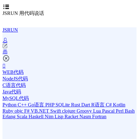
JSRUN 用代码说话
JSRUN
WEB代码
NodeJS代码
C语言代码
Java代码
MySQL代码
Python
C++
Go语言
PHP
SQLite
Rust
Dart
R语言
C#
Kotlin
Ruby
objc
F#
VB.NET
Swift
clojure
Groovy
Lua
Pascal
Perl
Bash
Erlang
Scala
Haskell
Nim
Lisp
Racket
Nasm
Fortran