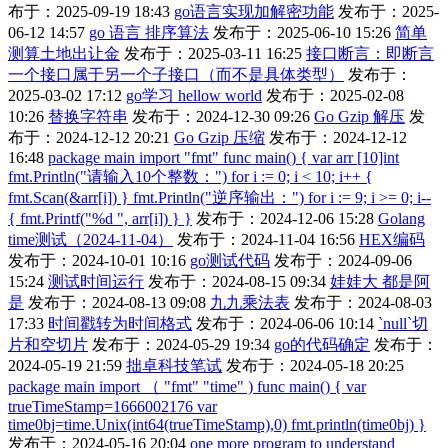
布于：2025-09-19 18:43
go语言实现加解密功能
发布于：2025-
06-12 14:57
go 语言 排序算法
发布于：2025-06-10 15:26
简单
测算土地出让金
发布于：2025-03-11 16:25
接口断言：即断言
一个接口属于另一个子接口（而不是具体类型）
发布于：
2025-03-02 17:12
go学习 hellow world
发布于：2025-02-08
10:26
替换字符串
发布于：2024-12-30 09:26
Go Gzip 解压
发
布于：2024-12-12 20:21
Go Gzip 压缩
发布于：2024-12-12
16:48
package main import "fmt" func main() { var arr [10]int
fmt.Println("请输入10个整数：") for i := 0; i < 10; i++ {
fmt.Scan(&arr[i]) } fmt.Println("逆序输出：") for i := 9; i >= 0; i--
{ fmt.Printf("%d ", arr[i]) } }
发布于：2024-12-06 15:28
Golang
time测试（2024-11-04）
发布于：2024-11-04 16:56
HEX编码
发布于：2024-10-01 10:16
go测试代码
发布于：2024-09-06
15:24
测试时间运行
发布于：2024-08-15 09:34
娃娃大 都是阿
是
发布于：2024-08-13 09:08
九九乘法表
发布于：2024-08-03
17:33
时间戳转为时间格式
发布于：2024-06-06 10:14
`null`切
片和空切片
发布于：2024-05-29 19:34
go的代码确定
发布于：
2024-05-19 21:59
拙卓科技笔试
发布于：2024-05-18 20:25
package main import （ "fmt" "time" ) func main() { var
trueTimeStamp=1666002176 var
time0bj=time.Unix(int64(trueTimeStamp),0) fmt.println(time0bj) }
发布于：2024-05-16 20:04
one more program to understand