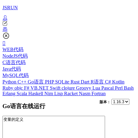
JSRUN
WEB代码
NodeJS代码
C语言代码
Java代码
MySQL代码
Python
C++
Go语言
PHP
SQLite
Rust
Dart
R语言
C#
Kotlin
Ruby
objc
F#
VB.NET
Swift
clojure
Groovy
Lua
Pascal
Perl
Bash
Erlang
Scala
Haskell
Nim
Lisp
Racket
Nasm
Fortran
版本：
Go语言在线运行