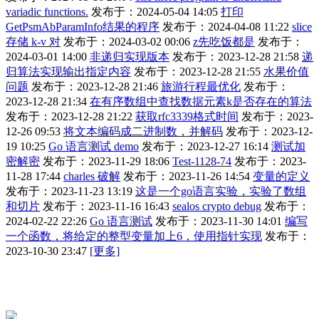
variadic functions.
发布于：2024-05-04 14:05
打印
GetPsmAbParamInfo结果的程序
发布于：2024-04-08 11:22
slice
存储 k-v 对
发布于：2024-03-02 00:06
z先吃饭都是
发布于：
2024-03-01 14:00
非递归实现版本
发布于：2023-12-28 21:58
递
归算法实现输出指定内容
发布于：2023-12-28 21:55
水果价值
问题
发布于：2023-12-28 21:46
旅游行程最优化
发布于：
2023-12-28 21:34
在有序数组中查找数据元素k是否存在的算法
发布于：2023-12-28 21:22
获取rfc3339格式时间
发布于：2023-
12-26 09:53
将文本编码成二进制数，并解码
发布于：2023-12-
19 10:25
Go 语言测试 demo
发布于：2023-12-27 16:14
测试加
密解密
发布于：2023-11-29 18:06
Test-1128-74
发布于：2023-
11-28 17:44
charles 破解
发布于：2023-11-26 14:54
变量的定义
发布于：2023-11-23 13:19
这是一个go语言实验，实验了数组
和切片
发布于：2023-11-16 16:43
sealos crypto debug
发布于：
2024-02-22 22:26
Go 语言测试
发布于：2023-11-30 14:01
编写
一个函数，将给定的整型变量加上6，使用指针实现
发布于：
2023-10-30 23:47
[更多]