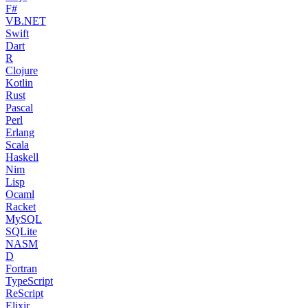
F#
VB.NET
Swift
Dart
R
Clojure
Kotlin
Rust
Pascal
Perl
Erlang
Scala
Haskell
Nim
Lisp
Ocaml
Racket
MySQL
SQLite
NASM
D
Fortran
TypeScript
ReScript
Elixir