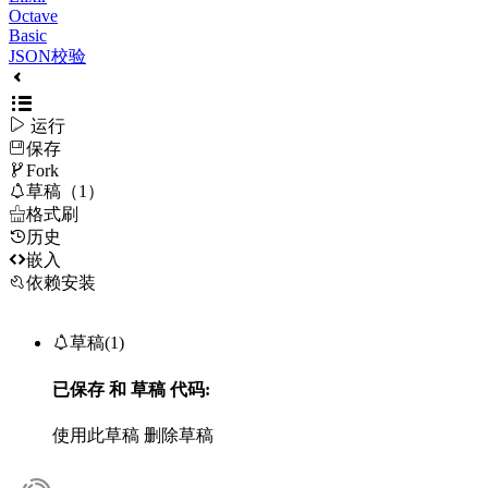
Octave
Basic
JSON校验

运行
保存

Fork

草稿（1）

格式刷
历史

嵌入
依赖安装

草稿(1)
已保存
和
草稿
代码:
使用此草稿
删除草稿