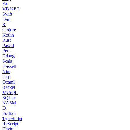
F#
VB.NET
Swift
Dart
R
Clojure
Kotlin
Rust
Pascal
Perl
Erlang
Scala
Haskell
Nim
Lisp
Ocaml
Racket
MySQL
SQLite
NASM
D
Fortran
TypeScript
ReScript
Elixir