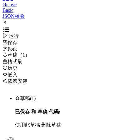
Octave
Basic
JSON校验

运行
保存

Fork

草稿（1）

格式刷
历史

嵌入
依赖安装

草稿(1)
已保存
和
草稿
代码:
使用此草稿
删除草稿