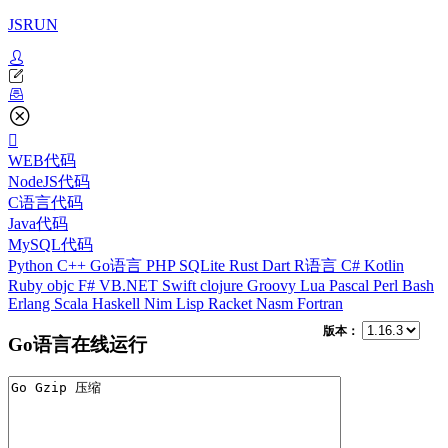
JSRUN
WEB代码
NodeJS代码
C语言代码
Java代码
MySQL代码
Python
C++
Go语言
PHP
SQLite
Rust
Dart
R语言
C#
Kotlin
Ruby
objc
F#
VB.NET
Swift
clojure
Groovy
Lua
Pascal
Perl
Bash
Erlang
Scala
Haskell
Nim
Lisp
Racket
Nasm
Fortran
版本：
Go语言在线运行