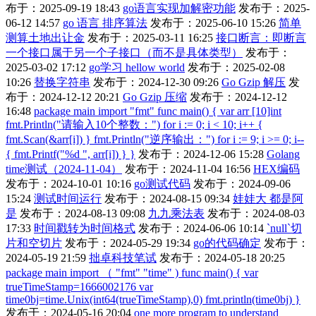
布于：2025-09-19 18:43
go语言实现加解密功能
发布于：2025-
06-12 14:57
go 语言 排序算法
发布于：2025-06-10 15:26
简单
测算土地出让金
发布于：2025-03-11 16:25
接口断言：即断言
一个接口属于另一个子接口（而不是具体类型）
发布于：
2025-03-02 17:12
go学习 hellow world
发布于：2025-02-08
10:26
替换字符串
发布于：2024-12-30 09:26
Go Gzip 解压
发
布于：2024-12-12 20:21
Go Gzip 压缩
发布于：2024-12-12
16:48
package main import "fmt" func main() { var arr [10]int
fmt.Println("请输入10个整数：") for i := 0; i < 10; i++ {
fmt.Scan(&arr[i]) } fmt.Println("逆序输出：") for i := 9; i >= 0; i--
{ fmt.Printf("%d ", arr[i]) } }
发布于：2024-12-06 15:28
Golang
time测试（2024-11-04）
发布于：2024-11-04 16:56
HEX编码
发布于：2024-10-01 10:16
go测试代码
发布于：2024-09-06
15:24
测试时间运行
发布于：2024-08-15 09:34
娃娃大 都是阿
是
发布于：2024-08-13 09:08
九九乘法表
发布于：2024-08-03
17:33
时间戳转为时间格式
发布于：2024-06-06 10:14
`null`切
片和空切片
发布于：2024-05-29 19:34
go的代码确定
发布于：
2024-05-19 21:59
拙卓科技笔试
发布于：2024-05-18 20:25
package main import （ "fmt" "time" ) func main() { var
trueTimeStamp=1666002176 var
time0bj=time.Unix(int64(trueTimeStamp),0) fmt.println(time0bj) }
发布于：2024-05-16 20:04
one more program to understand