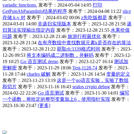
variadic functions.
发布于：2024-05-04 14:05
打印
GetPsmAbParamInfo结果的程序
发布于：2024-04-08 11:22
slice
存储 k-v 对
发布于：2024-03-02 00:06
z先吃饭都是
发布于：
2024-03-01 14:00
非递归实现版本
发布于：2023-12-28 21:58
递
归算法实现输出指定内容
发布于：2023-12-28 21:55
水果价值
问题
发布于：2023-12-28 21:46
旅游行程最优化
发布于：
2023-12-28 21:34
在有序数组中查找数据元素k是否存在的算法
发布于：2023-12-28 21:22
获取rfc3339格式时间
发布于：2023-
12-26 09:53
将文本编码成二进制数，并解码
发布于：2023-12-
19 10:25
Go 语言测试 demo
发布于：2023-12-27 16:14
测试加
密解密
发布于：2023-11-29 18:06
Test-1128-74
发布于：2023-
11-28 17:44
charles 破解
发布于：2023-11-26 14:54
变量的定义
发布于：2023-11-23 13:19
这是一个go语言实验，实验了数组
和切片
发布于：2023-11-16 16:43
sealos crypto debug
发布于：
2024-02-22 22:26
Go 语言测试
发布于：2023-11-30 14:01
编写
一个函数，将给定的整型变量加上6，使用指针实现
发布于：
2023-10-30 23:47
[更多]