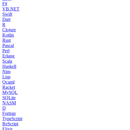
F#
VB.NET
Swift
Dart
R
Clojure
Kotlin
Rust
Pascal
Perl
Erlang
Scala
Haskell
Nim
Lisp
Ocaml
Racket
MySQL
SQLite
NASM
D
Fortran
TypeScript
ReScript
Elixir