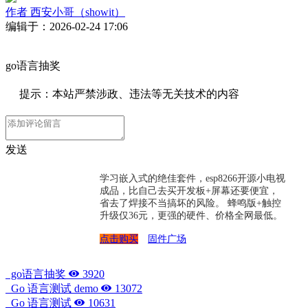
作者
西安小哥（showit）
编辑于：2026-02-24 17:06
go语言抽奖
提示：本站严禁涉政、违法等无关技术的内容
发送
学习嵌入式的绝佳套件，esp8266开源小电视
成品，比自己去买开发板+屏幕还要便宜，
省去了焊接不当搞坏的风险。 蜂鸣版+触控
升级仅36元，更强的硬件、价格全网最低。
点击购买
固件广场
go语言抽奖
3920
Go 语言测试 demo
13072
Go 语言测试
10631