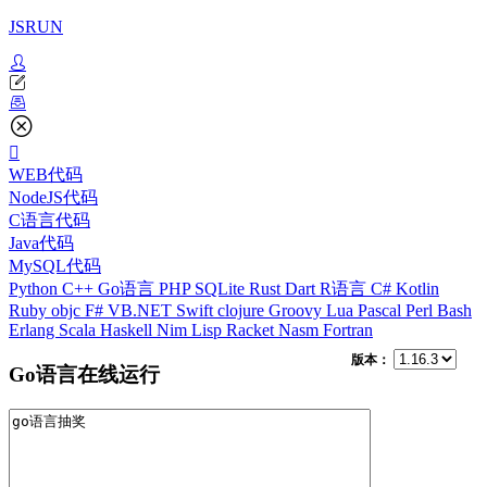
JSRUN
WEB代码
NodeJS代码
C语言代码
Java代码
MySQL代码
Python
C++
Go语言
PHP
SQLite
Rust
Dart
R语言
C#
Kotlin
Ruby
objc
F#
VB.NET
Swift
clojure
Groovy
Lua
Pascal
Perl
Bash
Erlang
Scala
Haskell
Nim
Lisp
Racket
Nasm
Fortran
版本：
Go语言在线运行