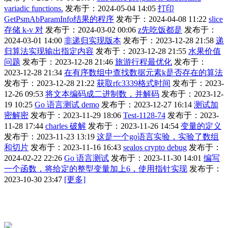
variadic functions.
发布于：2024-05-04 14:05
打印
GetPsmAbParamInfo结果的程序
发布于：2024-04-08 11:22
slice
存储 k-v 对
发布于：2024-03-02 00:06
z先吃饭都是
发布于：
2024-03-01 14:00
非递归实现版本
发布于：2023-12-28 21:58
递
归算法实现输出指定内容
发布于：2023-12-28 21:55
水果价值
问题
发布于：2023-12-28 21:46
旅游行程最优化
发布于：
2023-12-28 21:34
在有序数组中查找数据元素k是否存在的算法
发布于：2023-12-28 21:22
获取rfc3339格式时间
发布于：2023-
12-26 09:53
将文本编码成二进制数，并解码
发布于：2023-12-
19 10:25
Go 语言测试 demo
发布于：2023-12-27 16:14
测试加
密解密
发布于：2023-11-29 18:06
Test-1128-74
发布于：2023-
11-28 17:44
charles 破解
发布于：2023-11-26 14:54
变量的定义
发布于：2023-11-23 13:19
这是一个go语言实验，实验了数组
和切片
发布于：2023-11-16 16:43
sealos crypto debug
发布于：
2024-02-22 22:26
Go 语言测试
发布于：2023-11-30 14:01
编写
一个函数，将给定的整型变量加上6，使用指针实现
发布于：
2023-10-30 23:47
[更多]