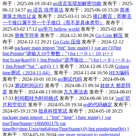
布于：2025-09-19 18:43
go语言实现加解密功能
发布于：2025-
06-12 14:57
go 语言 排序算法
发布于：2025-06-10 15:26
简单
测算土地出让金
发布于：2025-03-11 16:25
接口断言：即断言
一个接口属于另一个子接口（而不是具体类型）
发布于：
2025-03-02 17:12
go学习 hellow world
发布于：2025-02-08
10:26
替换字符串
发布于：2024-12-30 09:26
Go Gzip 解压
发
布于：2024-12-12 20:21
Go Gzip 压缩
发布于：2024-12-12
16:48
package main import "fmt" func main() { var arr [10]int
fmt.Println("请输入10个整数：") for i := 0; i < 10; i++ {
fmt.Scan(&arr[i]) } fmt.Println("逆序输出：") for i := 9; i >= 0; i--
{ fmt.Printf("%d ", arr[i]) } }
发布于：2024-12-06 15:28
Golang
time测试（2024-11-04）
发布于：2024-11-04 16:56
HEX编码
发布于：2024-10-01 10:16
go测试代码
发布于：2024-09-06
15:24
测试时间运行
发布于：2024-08-15 09:34
娃娃大 都是阿
是
发布于：2024-08-13 09:08
九九乘法表
发布于：2024-08-03
17:33
时间戳转为时间格式
发布于：2024-06-06 10:14
`null`切
片和空切片
发布于：2024-05-29 19:34
go的代码确定
发布于：
2024-05-19 21:59
拙卓科技笔试
发布于：2024-05-18 20:25
package main import （ "fmt" "time" ) func main() { var
trueTimeStamp=1666002176 var
time0bj=time.Unix(int64(trueTimeStamp),0) fmt.println(time0bj) }
发布于：2024-05-16 20:04
one more program to understand