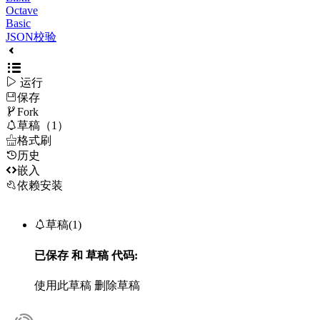
Octave
Basic
JSON校验

运行
保存

Fork

草稿（1）

格式刷
历史

嵌入
依赖安装

草稿(1)
已保存
和
草稿
代码:
使用此草稿
删除草稿