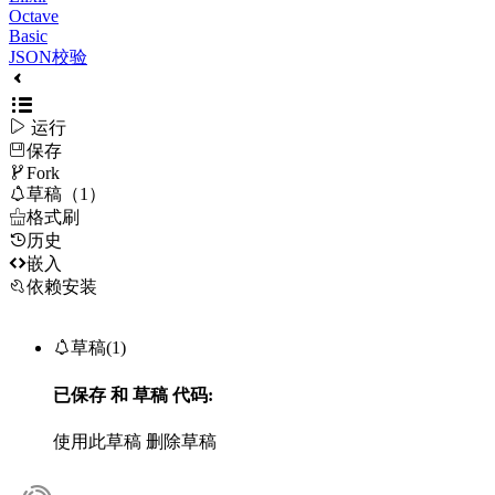
Octave
Basic
JSON校验

运行
保存

Fork

草稿（1）

格式刷
历史

嵌入
依赖安装

草稿(1)
已保存
和
草稿
代码:
使用此草稿
删除草稿