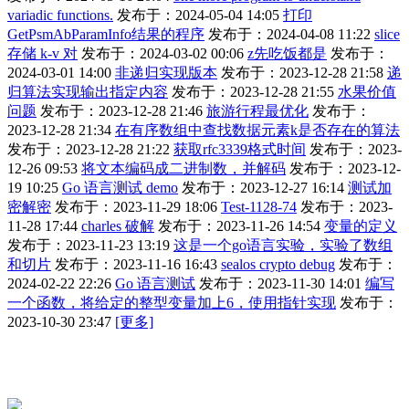
variadic functions.
发布于：2024-05-04 14:05
打印
GetPsmAbParamInfo结果的程序
发布于：2024-04-08 11:22
slice
存储 k-v 对
发布于：2024-03-02 00:06
z先吃饭都是
发布于：
2024-03-01 14:00
非递归实现版本
发布于：2023-12-28 21:58
递
归算法实现输出指定内容
发布于：2023-12-28 21:55
水果价值
问题
发布于：2023-12-28 21:46
旅游行程最优化
发布于：
2023-12-28 21:34
在有序数组中查找数据元素k是否存在的算法
发布于：2023-12-28 21:22
获取rfc3339格式时间
发布于：2023-
12-26 09:53
将文本编码成二进制数，并解码
发布于：2023-12-
19 10:25
Go 语言测试 demo
发布于：2023-12-27 16:14
测试加
密解密
发布于：2023-11-29 18:06
Test-1128-74
发布于：2023-
11-28 17:44
charles 破解
发布于：2023-11-26 14:54
变量的定义
发布于：2023-11-23 13:19
这是一个go语言实验，实验了数组
和切片
发布于：2023-11-16 16:43
sealos crypto debug
发布于：
2024-02-22 22:26
Go 语言测试
发布于：2023-11-30 14:01
编写
一个函数，将给定的整型变量加上6，使用指针实现
发布于：
2023-10-30 23:47
[更多]