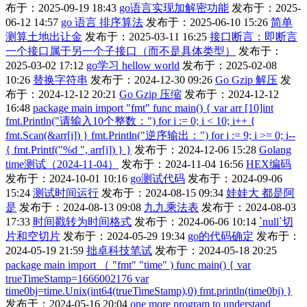
布于：2025-09-19 18:43
go语言实现加解密功能
发布于：2025-
06-12 14:57
go 语言 排序算法
发布于：2025-06-10 15:26
简单
测算土地出让金
发布于：2025-03-11 16:25
接口断言：即断言
一个接口属于另一个子接口（而不是具体类型）
发布于：
2025-03-02 17:12
go学习 hellow world
发布于：2025-02-08
10:26
替换字符串
发布于：2024-12-30 09:26
Go Gzip 解压
发
布于：2024-12-12 20:21
Go Gzip 压缩
发布于：2024-12-12
16:48
package main import "fmt" func main() { var arr [10]int
fmt.Println("请输入10个整数：") for i := 0; i < 10; i++ {
fmt.Scan(&arr[i]) } fmt.Println("逆序输出：") for i := 9; i >= 0; i--
{ fmt.Printf("%d ", arr[i]) } }
发布于：2024-12-06 15:28
Golang
time测试（2024-11-04）
发布于：2024-11-04 16:56
HEX编码
发布于：2024-10-01 10:16
go测试代码
发布于：2024-09-06
15:24
测试时间运行
发布于：2024-08-15 09:34
娃娃大 都是阿
是
发布于：2024-08-13 09:08
九九乘法表
发布于：2024-08-03
17:33
时间戳转为时间格式
发布于：2024-06-06 10:14
`null`切
片和空切片
发布于：2024-05-29 19:34
go的代码确定
发布于：
2024-05-19 21:59
拙卓科技笔试
发布于：2024-05-18 20:25
package main import （ "fmt" "time" ) func main() { var
trueTimeStamp=1666002176 var
time0bj=time.Unix(int64(trueTimeStamp),0) fmt.println(time0bj) }
发布于：2024-05-16 20:04
one more program to understand