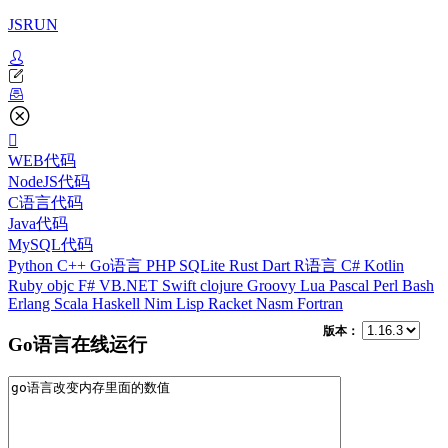
JSRUN
WEB代码
NodeJS代码
C语言代码
Java代码
MySQL代码
Python
C++
Go语言
PHP
SQLite
Rust
Dart
R语言
C#
Kotlin
Ruby
objc
F#
VB.NET
Swift
clojure
Groovy
Lua
Pascal
Perl
Bash
Erlang
Scala
Haskell
Nim
Lisp
Racket
Nasm
Fortran
版本：
Go语言在线运行