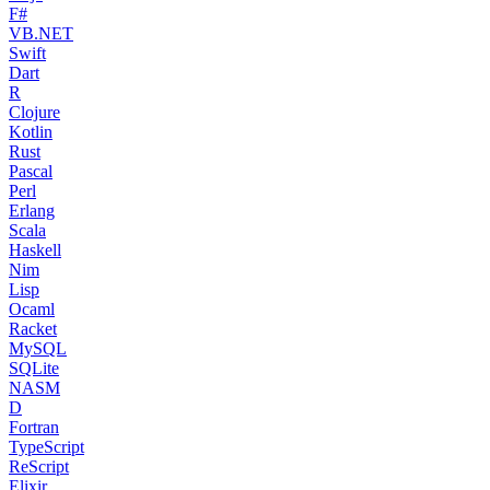
F#
VB.NET
Swift
Dart
R
Clojure
Kotlin
Rust
Pascal
Perl
Erlang
Scala
Haskell
Nim
Lisp
Ocaml
Racket
MySQL
SQLite
NASM
D
Fortran
TypeScript
ReScript
Elixir