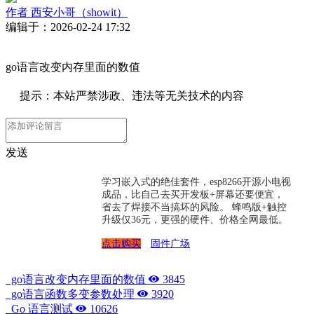
作者
西安小哥（showit）
编辑于：2026-02-24 17:32
go语言改变内存里面的数值
提示：本站严禁涉政、违法等无关技术的内容
发送
学习嵌入式的绝佳套件，esp8266开源小电视
成品，比自己去买开发板+屏幕还要便宜，
省去了焊接不当搞坏的风险。 蜂鸣版+触控
升级仅36元，更强的硬件、价格全网最低。
点击购买
固件广场
go语言改变内存里面的数值
3845
go语言函数多变参数处理
3920
Go 语言测试
10626