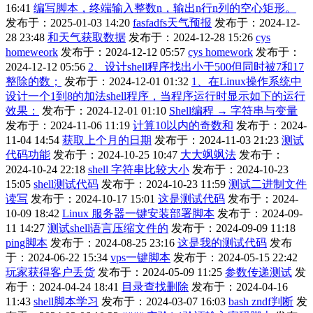
16:41
编写脚本，终端输入整数n，输出n行n列的空心矩形。
发布于：2025-01-03 14:20
fasfadfs天气预报
发布于：2024-12-
28 23:48
和天气获取数据
发布于：2024-12-28 15:26
cys
homeweork
发布于：2024-12-12 05:57
cys homework
发布于：
2024-12-12 05:56
2、设计shell程序找出小于500但同时被7和17
整除的数；
发布于：2024-12-01 01:32
1、在Linux操作系统中
设计一个1到8的加法shell程序，当程序运行时显示如下的运行
效果：
发布于：2024-12-01 01:10
Shell编程 → 字符串与变量
发布于：2024-11-06 11:19
计算10以内的奇数和
发布于：2024-
11-04 14:54
获取上个月的日期
发布于：2024-11-03 21:23
测试
代码功能
发布于：2024-10-25 10:47
大大飒飒法
发布于：
2024-10-24 22:18
shell 字符串比较大小
发布于：2024-10-23
15:05
shell测试代码
发布于：2024-10-23 11:59
测试二进制文件
读写
发布于：2024-10-17 15:01
这是测试代码
发布于：2024-
10-09 18:42
Linux 服务器一键安装部署脚本
发布于：2024-09-
11 14:27
测试shell语言压缩文件的
发布于：2024-09-09 11:18
ping脚本
发布于：2024-08-25 23:16
这是我的测试代码
发布
于：2024-06-22 15:34
vps一键脚本
发布于：2024-05-15 22:42
玩家获得客户丢货
发布于：2024-05-09 11:25
参数传递测试
发
布于：2024-04-24 18:41
目录查找删除
发布于：2024-04-16
11:43
shell脚本学习
发布于：2024-03-07 16:03
bash zndf判断
发