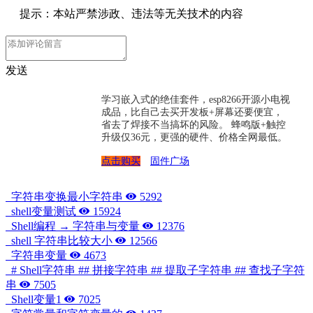
提示：本站严禁涉政、违法等无关技术的内容
发送
学习嵌入式的绝佳套件，esp8266开源小电视
成品，比自己去买开发板+屏幕还要便宜，
省去了焊接不当搞坏的风险。 蜂鸣版+触控
升级仅36元，更强的硬件、价格全网最低。
点击购买
固件广场
字符串变换最小字符串
5292
shell变量测试
15924
Shell编程 → 字符串与变量
12376
shell 字符串比较大小
12566
字符串变量
4673
# Shell字符串 ## 拼接字符串 ## 提取子字符串 ## 查找子字符
串
7505
Shell变量1
7025