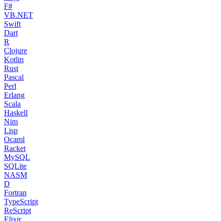
F#
VB.NET
Swift
Dart
R
Clojure
Kotlin
Rust
Pascal
Perl
Erlang
Scala
Haskell
Nim
Lisp
Ocaml
Racket
MySQL
SQLite
NASM
D
Fortran
TypeScript
ReScript
Elixir