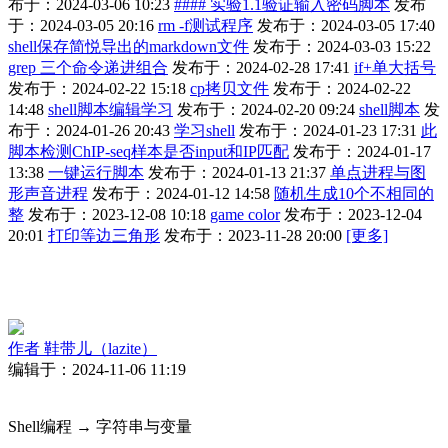
布于：2024-03-06 10:23
#### 实验1.1验证输入密码脚本
发布
于：2024-03-05 20:16
rm -f测试程序
发布于：2024-03-05 17:40
shell保存简悦导出的markdown文件
发布于：2024-03-03 15:22
grep 三个命令递进组合
发布于：2024-02-28 17:41
if+单大括号
发布于：2024-02-22 15:18
cp拷贝文件
发布于：2024-02-22
14:48
shell脚本编辑学习
发布于：2024-02-20 09:24
shell脚本
发
布于：2024-01-26 20:43
学习shell
发布于：2024-01-23 17:31
此
脚本检测ChIP-seq样本是否input和IP匹配
发布于：2024-01-17
13:38
一键运行脚本
发布于：2024-01-13 21:37
单点进程与图
形声音进程
发布于：2024-01-12 14:58
随机生成10个不相同的
整
发布于：2023-12-08 10:18
game color
发布于：2023-12-04
20:01
打印等边三角形
发布于：2023-11-28 20:00
[更多]
作者
鞋带儿（lazite）
编辑于：2024-11-06 11:19
Shell编程 → 字符串与变量