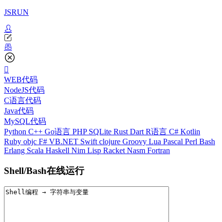
JSRUN
WEB代码
NodeJS代码
C语言代码
Java代码
MySQL代码
Python
C++
Go语言
PHP
SQLite
Rust
Dart
R语言
C#
Kotlin
Ruby
objc
F#
VB.NET
Swift
clojure
Groovy
Lua
Pascal
Perl
Bash
Erlang
Scala
Haskell
Nim
Lisp
Racket
Nasm
Fortran
Shell/Bash在线运行