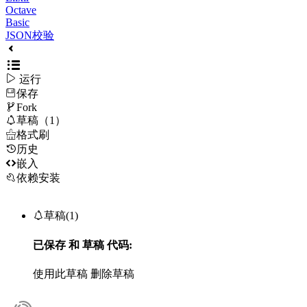
Octave
Basic
JSON校验

运行
保存

Fork

草稿（1）

格式刷
历史

嵌入
依赖安装

草稿(1)
已保存
和
草稿
代码:
使用此草稿
删除草稿