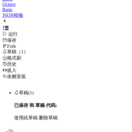
Octave
Basic
JSON校验

运行
保存

Fork

草稿（1）

格式刷
历史

嵌入
依赖安装

草稿(1)
已保存
和
草稿
代码:
使用此草稿
删除草稿