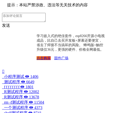
提示：本站严禁涉政、违法等无关技术的内容
发送
学习嵌入式的绝佳套件，esp8266开源小电视
成品，比自己去买开发板+屏幕还要便宜，
省去了焊接不当搞坏的风险。 蜂鸣版+触控
升级仅36元，更强的硬件、价格全网最低。
点击购买
固件广场
小程序测试
1406
测试程序
6649
f f f f f f f f
1801
R测试程序
12002
R测试程序
13678
rm -f测试程序
11504
一个测试程序
4373
shell测试程序
8741