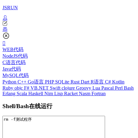
JSRUN
WEB代码
NodeJS代码
C语言代码
Java代码
MySQL代码
Python
C++
Go语言
PHP
SQLite
Rust
Dart
R语言
C#
Kotlin
Ruby
objc
F#
VB.NET
Swift
clojure
Groovy
Lua
Pascal
Perl
Bash
Erlang
Scala
Haskell
Nim
Lisp
Racket
Nasm
Fortran
Shell/Bash在线运行