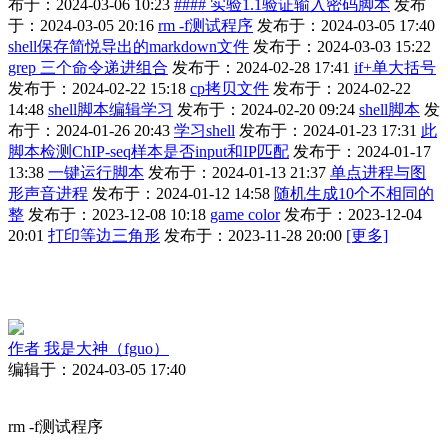
布于：2024-03-06 10:23
#### 实验1.1验证输入密码脚本
发布
于：2024-03-05 20:16
rm -f测试程序
发布于：2024-03-05 17:40
shell保存简悦导出的markdown文件
发布于：2024-03-03 15:22
grep 三个命令递进组合
发布于：2024-02-28 17:41
if+单大括号
发布于：2024-02-22 15:18
cp拷贝文件
发布于：2024-02-22
14:48
shell脚本编辑学习
发布于：2024-02-20 09:24
shell脚本
发
布于：2024-01-26 20:43
学习shell
发布于：2024-01-23 17:31
此
脚本检测ChIP-seq样本是否input和IP匹配
发布于：2024-01-17
13:38
一键运行脚本
发布于：2024-01-13 21:37
单点进程与图
形声音进程
发布于：2024-01-12 14:58
随机生成10个不相同的
整
发布于：2023-12-08 10:18
game color
发布于：2023-12-04
20:01
打印等边三角形
发布于：2023-11-28 20:00
[更多]
作者
我是大神（fguo）
编辑于：2024-03-05 17:40
rm -f测试程序