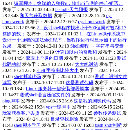
16:41
编写脚本，终端输入整数n，输出n行n列的空心矩形。
发布于：2025-01-03 14:20
fasfadfs天气预报
发布于：2024-12-
28 23:48
和天气获取数据
发布于：2024-12-28 15:26
cys
homeweork
发布于：2024-12-12 05:57
cys homework
发布于：
2024-12-12 05:56
2、设计shell程序找出小于500但同时被7和17
整除的数；
发布于：2024-12-01 01:32
1、在Linux操作系统中
设计一个1到8的加法shell程序，当程序运行时显示如下的运行
效果：
发布于：2024-12-01 01:10
Shell编程 → 字符串与变量
发布于：2024-11-06 11:19
计算10以内的奇数和
发布于：2024-
11-04 14:54
获取上个月的日期
发布于：2024-11-03 21:23
测试
代码功能
发布于：2024-10-25 10:47
大大飒飒法
发布于：
2024-10-24 22:18
shell 字符串比较大小
发布于：2024-10-23
15:05
shell测试代码
发布于：2024-10-23 11:59
测试二进制文件
读写
发布于：2024-10-17 15:01
这是测试代码
发布于：2024-
10-09 18:42
Linux 服务器一键安装部署脚本
发布于：2024-09-
11 14:27
测试shell语言压缩文件的
发布于：2024-09-09 11:18
ping脚本
发布于：2024-08-25 23:16
这是我的测试代码
发布
于：2024-06-22 15:34
vps一键脚本
发布于：2024-05-15 22:42
玩家获得客户丢货
发布于：2024-05-09 11:25
参数传递测试
发
布于：2024-04-24 18:41
目录查找删除
发布于：2024-04-16
11:43
shell脚本学习
发布于：2024-03-07 16:03
bash zndf判断
发