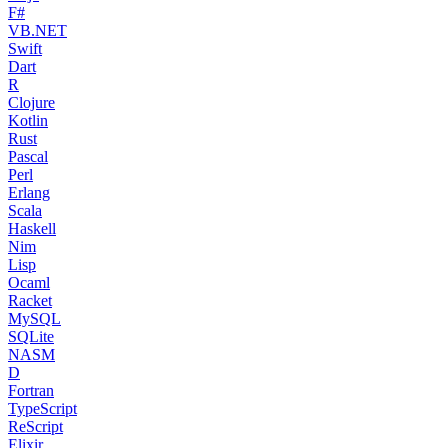
F#
VB.NET
Swift
Dart
R
Clojure
Kotlin
Rust
Pascal
Perl
Erlang
Scala
Haskell
Nim
Lisp
Ocaml
Racket
MySQL
SQLite
NASM
D
Fortran
TypeScript
ReScript
Elixir