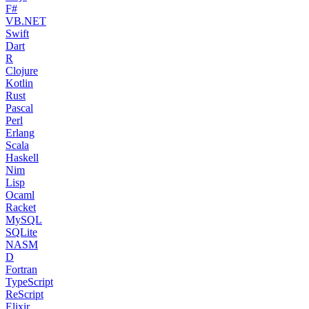
F#
VB.NET
Swift
Dart
R
Clojure
Kotlin
Rust
Pascal
Perl
Erlang
Scala
Haskell
Nim
Lisp
Ocaml
Racket
MySQL
SQLite
NASM
D
Fortran
TypeScript
ReScript
Elixir