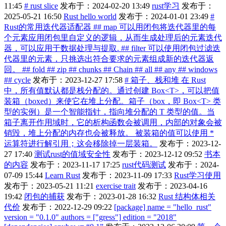
11:45
# rust slice
发布于：2024-02-20 13:49
rust学习
发布于：
2025-05-21 16:50
Rust hello world
发布于：2024-01-01 23:49
#
Rust的常用迭代器适配器 ## map 可以用闭包将迭代器里的每
个元素应用闭包里自定义的逻辑，从而生成处理后的元素迭代
器，可以应用于数据处理与提取. ## filter 可以使用闭包过滤迭
代器里的元素，只挑选出符合要求的元素组成新的迭代器返
回。 ## fold ## zip ## chunks ## Chain ## all ## any ## windows
## cycle
发布于：2023-12-27 17:58
# 箱子、栈和堆 在 Rust
中，所有值默认都是栈分配的。通过创建 Box<T>，可以把值
装箱（boxed）来使它在堆上分配。箱子（box，即 Box<T> 类
型的实例）是一个智能指针，指向堆分配的 T 类型的值。当
箱子离开作用域时，它的析构函数会被调用，内部的对象会被
销毁，堆上分配的内存也会被释放。 被装箱的值可以使用 *
运算符进行解引用；这会移除掉一层装箱。
发布于：2023-12-
27 17:40
测试rust的值域安全性
发布于：2023-12-12 09:52
书本
的内容
发布于：2023-11-17 17:25
rust代码测试
发布于：2024-
07-09 15:44
Learn Rust
发布于：2023-11-09 17:33
Rust学习使用
发布于：2023-05-21 11:21
exercise trait
发布于：2023-04-16
19:42
闭包的捕获
发布于：2023-01-28 16:32
Rust 结构体相关
代价
发布于：2022-12-29 09:22
[package] name = "hello_rust"
version = "0.1.0" authors = ["gress"] edition = "2018"