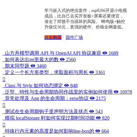
学习嵌入式的绝佳套件，esp8266开源小电视
成品，比自己去买开发板+屏幕还要便宜，
省去了焊接不当搞坏的风险。 蜂鸣版+触控
升级仅36元，更强的硬件、价格全网最低。
点击购买
固件广场
山方舟模型调用 API 与 OpenAI API 协议兼容
1689
如何表达出int里最大的数
2560
期末同型题
3460
定义一个长方形类型，求取面积与周长
3361
Class 与 Style 如何动态绑定
848
泛型、特性与生命周期协同作战里的实例如何使用
16978
异常处理及 App 的生命周期：error协议
2175
测试在生命周期钩子里声明方法及状态
543
模拟 localStorage 时如何实现过期时间功能
820
特殊行内元素的高度是如何影响line-box的
664