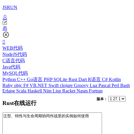
JSRUN
WEB代码
NodeJS代码
C语言代码
Java代码
MySQL代码
Python
C++
Go语言
PHP
SQLite
Rust
Dart
R语言
C#
Kotlin
Ruby
objc
F#
VB.NET
Swift
clojure
Groovy
Lua
Pascal
Perl
Bash
Erlang
Scala
Haskell
Nim
Lisp
Racket
Nasm
Fortran
版本：
Rust在线运行