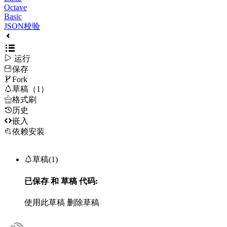
Octave
Basic
JSON校验

运行
保存

Fork

草稿（1）

格式刷
历史

嵌入
依赖安装

草稿(1)
已保存
和
草稿
代码:
使用此草稿
删除草稿