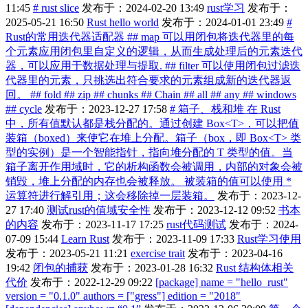
11:45
# rust slice
发布于：2024-02-20 13:49
rust学习
发布于：
2025-05-21 16:50
Rust hello world
发布于：2024-01-01 23:49
#
Rust的常用迭代器适配器 ## map 可以用闭包将迭代器里的每
个元素应用闭包里自定义的逻辑，从而生成处理后的元素迭代
器，可以应用于数据处理与提取. ## filter 可以使用闭包过滤迭
代器里的元素，只挑选出符合要求的元素组成新的迭代器返
回。 ## fold ## zip ## chunks ## Chain ## all ## any ## windows
## cycle
发布于：2023-12-27 17:58
# 箱子、栈和堆 在 Rust
中，所有值默认都是栈分配的。通过创建 Box<T>，可以把值
装箱（boxed）来使它在堆上分配。箱子（box，即 Box<T> 类
型的实例）是一个智能指针，指向堆分配的 T 类型的值。当
箱子离开作用域时，它的析构函数会被调用，内部的对象会被
销毁，堆上分配的内存也会被释放。 被装箱的值可以使用 *
运算符进行解引用；这会移除掉一层装箱。
发布于：2023-12-
27 17:40
测试rust的值域安全性
发布于：2023-12-12 09:52
书本
的内容
发布于：2023-11-17 17:25
rust代码测试
发布于：2024-
07-09 15:44
Learn Rust
发布于：2023-11-09 17:33
Rust学习使用
发布于：2023-05-21 11:21
exercise trait
发布于：2023-04-16
19:42
闭包的捕获
发布于：2023-01-28 16:32
Rust 结构体相关
代价
发布于：2022-12-29 09:22
[package] name = "hello_rust"
version = "0.1.0" authors = ["gress"] edition = "2018"