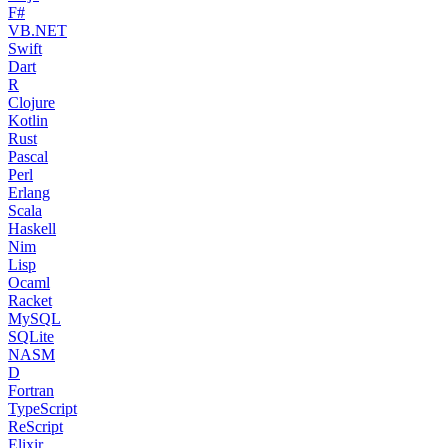
F#
VB.NET
Swift
Dart
R
Clojure
Kotlin
Rust
Pascal
Perl
Erlang
Scala
Haskell
Nim
Lisp
Ocaml
Racket
MySQL
SQLite
NASM
D
Fortran
TypeScript
ReScript
Elixir