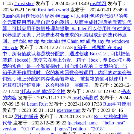
11:45
# rust slice
发布于：2024-02-20 13:49
rust学习
发布于：
2025-05-21 16:50
Rust hello world
发布于：2024-01-01 23:49
#
Rust的常用迭代器适配器 ## map 可以用闭包将迭代器里的每
个元素应用闭包里自定义的逻辑，从而生成处理后的元素迭代
器，可以应用于数据处理与提取. ## filter 可以使用闭包过滤迭
代器里的元素，只挑选出符合要求的元素组成新的迭代器返
回。 ## fold ## zip ## chunks ## Chain ## all ## any ## windows
## cycle
发布于：2023-12-27 17:58
# 箱子、栈和堆 在 Rust
中，所有值默认都是栈分配的。通过创建 Box<T>，可以把值
装箱（boxed）来使它在堆上分配。箱子（box，即 Box<T> 类
型的实例）是一个智能指针，指向堆分配的 T 类型的值。当
箱子离开作用域时，它的析构函数会被调用，内部的对象会被
销毁，堆上分配的内存也会被释放。 被装箱的值可以使用 *
运算符进行解引用；这会移除掉一层装箱。
发布于：2023-12-
27 17:40
测试rust的值域安全性
发布于：2023-12-12 09:52
书本
的内容
发布于：2023-11-17 17:25
rust代码测试
发布于：2024-
07-09 15:44
Learn Rust
发布于：2023-11-09 17:33
Rust学习使用
发布于：2023-05-21 11:21
exercise trait
发布于：2023-04-16
19:42
闭包的捕获
发布于：2023-01-28 16:32
Rust 结构体相关
代价
发布于：2022-12-29 09:22
[package] name = "hello_rust"
version = "0.1.0" authors = ["gress"] edition = "2018"