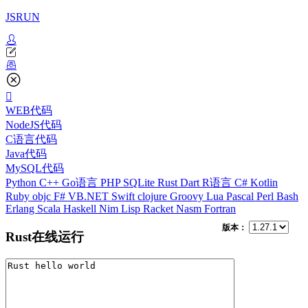
JSRUN
WEB代码
NodeJS代码
C语言代码
Java代码
MySQL代码
Python
C++
Go语言
PHP
SQLite
Rust
Dart
R语言
C#
Kotlin
Ruby
objc
F#
VB.NET
Swift
clojure
Groovy
Lua
Pascal
Perl
Bash
Erlang
Scala
Haskell
Nim
Lisp
Racket
Nasm
Fortran
版本：
Rust在线运行