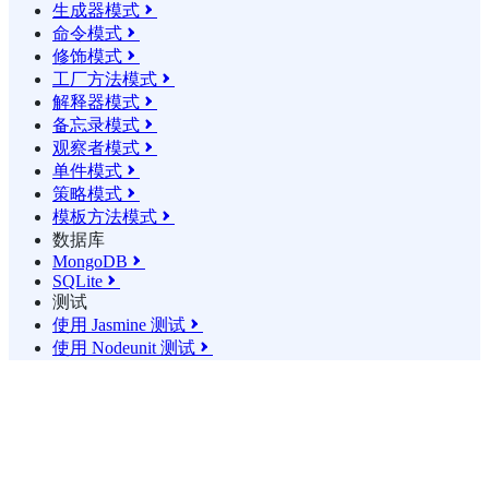
生成器模式

命令模式

修饰模式

工厂方法模式

解释器模式

备忘录模式

观察者模式

单件模式

策略模式

模板方法模式

数据库
MongoDB

SQLite

测试
使用 Jasmine 测试

使用 Nodeunit 测试
