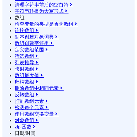
清理字符串前后的空白符

字符串转换为大写形式

数组
检查变量的类型是否为数组

连接数组

副本创建对象词典

数组创建字符串

定义数组范围

筛选数组

列表推导

映射数组

数组最大值

归纳数组

删除数组中相同元素

反转数组

打乱数组元素

检测每个元素

使用数组交换变量

对象数组

zip 函数

日期/时间