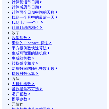
计算复活节日期

计算感恩节日期

计算两个日期中间的天数

找到一个月中的最后一天

找到上/下一个月

计算月球的相位

数字
数学常数

更快的 Fibonacci 算法

平方根倒数快速算法

生成可预测的随机数

生成随机数

转换弧度和度

两整数间的随机整数函数

指数对数运算

方法
去抖动函数

函数括号不可选

递归函数

提示参数

元编程