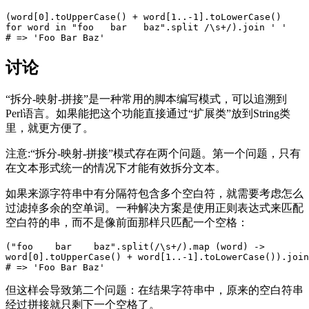
(word[0].toUpperCase() + word[1..-1].toLowerCase() 

for word in "foo   bar   baz".split /\s+/).join ' '

讨论
“拆分-映射-拼接”是一种常用的脚本编写模式，可以追溯到
Perl语言。如果能把这个功能直接通过“扩展类”放到String类
里，就更方便了。
注意:“拆分-映射-拼接”模式存在两个问题。第一个问题，只有
在文本形式统一的情况下才能有效拆分文本。
如果来源字符串中有分隔符包含多个空白符，就需要考虑怎么
过滤掉多余的空单词。一种解决方案是使用正则表达式来匹配
空白符的串，而不是像前面那样只匹配一个空格：
("foo    bar    baz".split(/\s+/).map (word) -> 

word[0].toUpperCase() + word[1..-1].toLowerCase()).join
但这样会导致第二个问题：在结果字符串中，原来的空白符串
经过拼接就只剩下一个空格了。