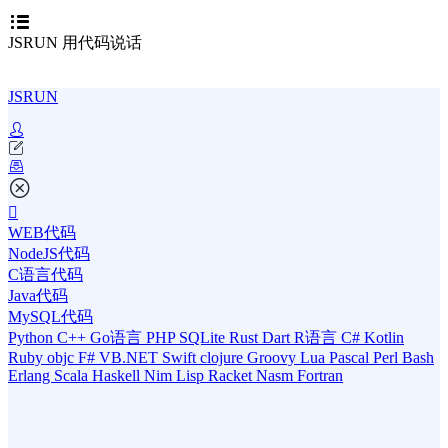
JSRUN 用代码说话
JSRUN
WEB代码
NodeJS代码
C语言代码
Java代码
MySQL代码
Python
C++
Go语言
PHP
SQLite
Rust
Dart
R语言
C#
Kotlin
Ruby
objc
F#
VB.NET
Swift
clojure
Groovy
Lua
Pascal
Perl
Bash
Erlang
Scala
Haskell
Nim
Lisp
Racket
Nasm
Fortran