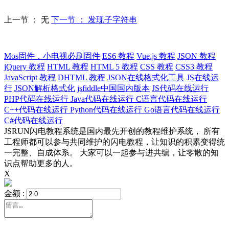
上一节 ： 无
下一节 ： 发现子字符串
Mos固件，小电视必刷固件
ES6 教程
Vue.js 教程
JSON 教程
jQuery 教程
HTML 教程
HTML 5 教程
CSS 教程
CSS3 教程
JavaScript 教程
DHTML 教程
JSON在线格式化工具
JS在线运
行
JSON解析格式化
jsfiddle中国国内版本
JS代码在线运行
PHP代码在线运行
Java代码在线运行
C语言代码在线运行
C++代码在线运行
Python代码在线运行
Go语言代码在线运行
C#代码在线运行
JSRUN闪电教程系统是国内最先开创的教程维护系统， 所有
工程师都可以参与共同维护的闪电教程，让知识的积累变得统
一完整、自成体系。 大家可以一起参与进共编，让零散的知
识点帮助更多的人。
X
金额 :