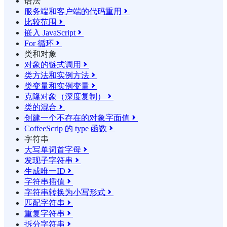
语法
服务端和客户端的代码重用

比较范围

嵌入 JavaScript

For 循环

类和对象
对象的链式调用

类方法和实例方法

类变量和实例变量

克隆对象（深度复制）

类的混合

创建一个不存在的对象字面值

CoffeeScrip 的 type 函数

字符串
大写单词首字母

发现子字符串

生成唯一ID

字符串插值

字符串转换为小写形式

匹配字符串

重复字符串

拆分字符串
