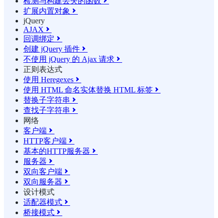
检测与构建丢失的函数

扩展内置对象

jQuery
AJAX

回调绑定

创建 jQuery 插件

不使用 jQuery 的 Ajax 请求

正则表达式
使用 Heregexes

使用 HTML 命名实体替换 HTML 标签

替换子字符串

查找子字符串

网络
客户端

HTTP客户端

基本的HTTP服务器

服务器

双向客户端

双向服务器

设计模式
适配器模式

桥接模式
