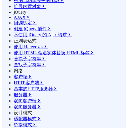
检测与构建丢失的函数

扩展内置对象

jQuery
AJAX

回调绑定

创建 jQuery 插件

不使用 jQuery 的 Ajax 请求

正则表达式
使用 Heregexes

使用 HTML 命名实体替换 HTML 标签

替换子字符串

查找子字符串

网络
客户端

HTTP客户端

基本的HTTP服务器

服务器

双向客户端

双向服务器

设计模式
适配器模式

桥接模式
