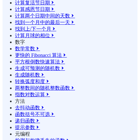
计算复活节日期

计算感恩节日期

计算两个日期中间的天数

找到一个月中的最后一天

找到上/下一个月

计算月球的相位

数字
数学常数

更快的 Fibonacci 算法

平方根倒数快速算法

生成可预测的随机数

生成随机数

转换弧度和度

两整数间的随机整数函数

指数对数运算

方法
去抖动函数

函数括号不可选

递归函数

提示参数

元编程