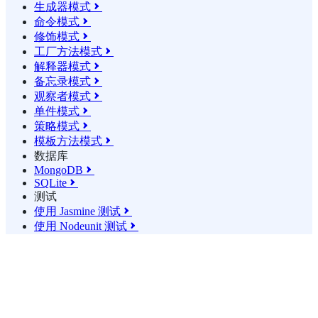
生成器模式

命令模式

修饰模式

工厂方法模式

解释器模式

备忘录模式

观察者模式

单件模式

策略模式

模板方法模式

数据库
MongoDB

SQLite

测试
使用 Jasmine 测试

使用 Nodeunit 测试
