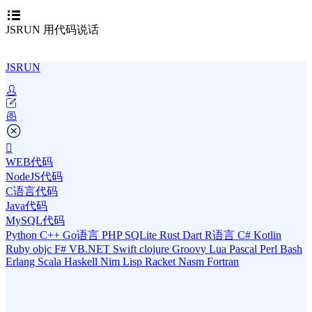
JSRUN 用代码说话
JSRUN
WEB代码
NodeJS代码
C语言代码
Java代码
MySQL代码
Python
C++
Go语言
PHP
SQLite
Rust
Dart
R语言
C#
Kotlin
Ruby
objc
F#
VB.NET
Swift
clojure
Groovy
Lua
Pascal
Perl
Bash
Erlang
Scala
Haskell
Nim
Lisp
Racket
Nasm
Fortran