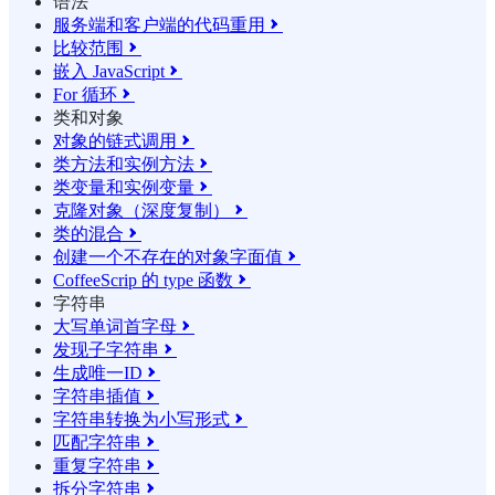
语法
服务端和客户端的代码重用

比较范围

嵌入 JavaScript

For 循环

类和对象
对象的链式调用

类方法和实例方法

类变量和实例变量

克隆对象（深度复制）

类的混合

创建一个不存在的对象字面值

CoffeeScrip 的 type 函数

字符串
大写单词首字母

发现子字符串

生成唯一ID

字符串插值

字符串转换为小写形式

匹配字符串

重复字符串

拆分字符串
