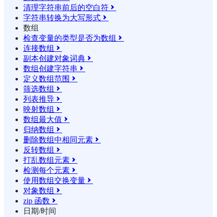
清理字符串前后的空白符

字符串转换为大写形式

数组
检查变量的类型是否为数组

连接数组

副本创建对象词典

数组创建字符串

定义数组范围

筛选数组

列表推导

映射数组

数组最大值

归纳数组

删除数组中相同元素

反转数组

打乱数组元素

检测每个元素

使用数组交换变量

对象数组

zip 函数

日期/时间